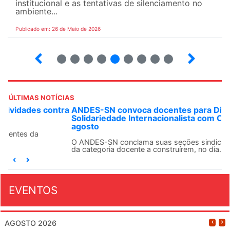
institucional e as tentativas de silenciamento no
ambiente...
Publicado em: 26 de Maio de 2026
4
5
6
7
8
9
10
12
ÚLTIMAS NOTÍCIAS
ANDES-SN convoca docentes para Dia de
Solidariedade Internacionalista com Cuba em 13 de
agosto
O ANDES-SN conclama suas seções sindicais e o conjunto
da categoria docente a construírem, no dia...
EVENTOS