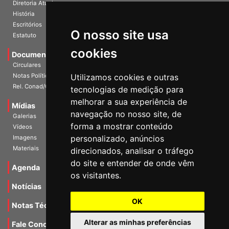
A Entidade
Diretoria Atual
História
O nosso site usa
Escritórios
Estatuto
cookies
Documentos
Circulares
Utilizamos cookies e outras
Notas Políticas
tecnologias de medição para
Rel. Conad/Congresso
melhorar a sua experiência de
navegação no nosso site, de
Mídias
Galerias
forma a mostrar conteúdo
Vídeos
personalizado, anúncios
Imagens
direcionados, analisar o tráfego
Materiais
do site e entender de onde vêm
os visitantes.
Agenda
Notícias
OK
Notas Técnicas
Alterar as minhas preferências