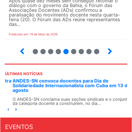
Após quase dez meses sem conseguir retomar o
diálogo com o governo da Bahia, o Fórum das
Associações Docentes (ADs) confirmou a
paralisação do movimento docente nesta quarta-
feira (20). O Fórum das ADs reúne representantes
das...
Publicado em: 19 de Maio de 2026
5
6
7
8
9
10
12
13
ÚLTIMAS NOTÍCIAS
ANDES-SN convoca docentes para Dia de
Solidariedade Internacionalista com Cuba em 13 de
agosto
O ANDES-SN conclama suas seções sindicais e o conjunto
da categoria docente a construírem, no dia...
EVENTOS