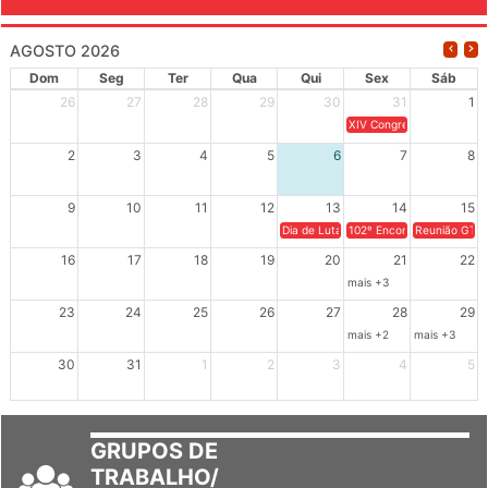
AGOSTO 2026
Dom
Seg
Ter
Qua
Qui
Sex
Sáb
26
27
28
29
30
31
1
XIV Congresso Brasileiro 
2
3
4
5
6
7
8
9
10
11
12
13
14
15
Dia de Luta em Defesa de Cuba e da S
102º Encontro da Regional
Reunião GTPE
16
17
18
19
20
21
22
mais +3
23
24
25
26
27
28
29
mais +2
mais +3
30
31
1
2
3
4
5
GRUPOS DE