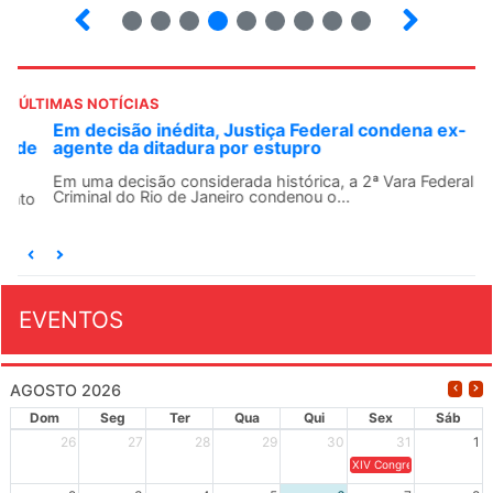
2
3
4
5
6
7
8
9
ÚLTIMAS NOTÍCIAS
Em decisão inédita, Justiça Federal condena ex-
agente da ditadura por estupro
Em uma decisão considerada histórica, a 2ª Vara Federal
Criminal do Rio de Janeiro condenou o...
EVENTOS
AGOSTO 2026
Dom
Seg
Ter
Qua
Qui
Sex
Sáb
26
27
28
29
30
31
1
XIV Congresso Brasileiro 
2
3
4
5
6
7
8