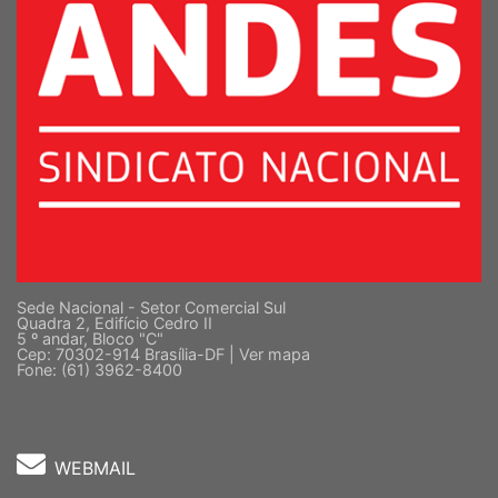
Sede Nacional - Setor Comercial Sul
Quadra 2, Edifício Cedro II
5 º andar, Bloco "C"
Cep: 70302-914 Brasília-DF |
Ver mapa
Fone: (61) 3962-8400
WEBMAIL