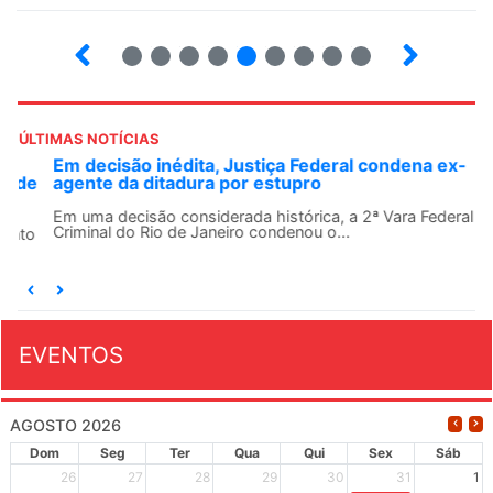
2
3
4
5
6
7
8
9
10
ÚLTIMAS NOTÍCIAS
Em decisão inédita, Justiça Federal condena ex-
agente da ditadura por estupro
Em uma decisão considerada histórica, a 2ª Vara Federal
Criminal do Rio de Janeiro condenou o...
EVENTOS
AGOSTO 2026
Dom
Seg
Ter
Qua
Qui
Sex
Sáb
26
27
28
29
30
31
1
XIV Congresso Brasileiro 