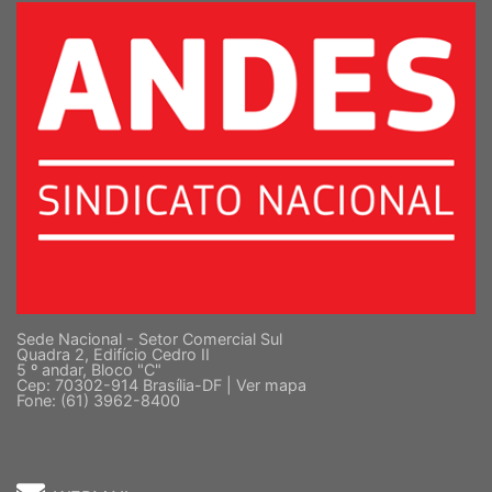
Sede Nacional - Setor Comercial Sul
Quadra 2, Edifício Cedro II
5 º andar, Bloco "C"
Cep: 70302-914 Brasília-DF |
Ver mapa
Fone: (61) 3962-8400
WEBMAIL