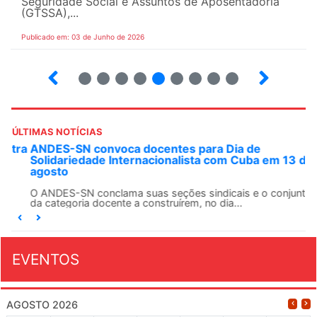
Seguridade Social e Assuntos de Aposentadoria
(GTSSA),...
Publicado em: 03 de Junho de 2026
3
4
5
6
7
8
9
10
ÚLTIMAS NOTÍCIAS
ANDES-SN convoca docentes para Dia de
Solidariedade Internacionalista com Cuba em 13 de
agosto
O ANDES-SN conclama suas seções sindicais e o conjunto
da categoria docente a construírem, no dia...
EVENTOS
AGOSTO 2026