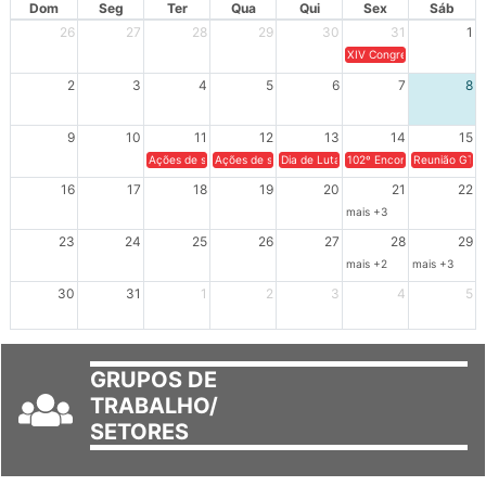
Dom
Seg
Ter
Qua
Qui
Sex
Sáb
26
27
28
29
30
31
1
XIV Congresso Brasileiro 
2
3
4
5
6
7
8
9
10
11
12
13
14
15
Ações de solidariedade a Cuba no Rio Grande do Sul - 100 anos 
Ações de solidariedade a Cuba no Rio Grande do Su
Dia de Luta em Defesa de Cuba e da S
102º Encontro da Regional
Reunião GTPE
16
17
18
19
20
21
22
mais +3
23
24
25
26
27
28
29
mais +2
mais +3
30
31
1
2
3
4
5
GRUPOS DE
TRABALHO/
SETORES