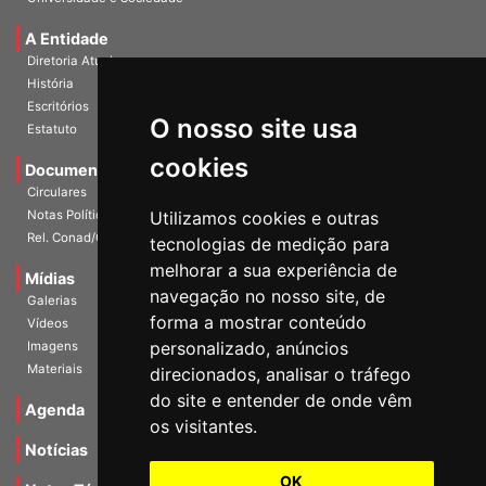
Universidade e Sociedade
A Entidade
Diretoria Atual
História
O nosso site usa
Escritórios
Estatuto
cookies
Documentos
Circulares
Utilizamos cookies e outras
Notas Políticas
tecnologias de medição para
Rel. Conad/Congresso
melhorar a sua experiência de
navegação no nosso site, de
Mídias
Galerias
forma a mostrar conteúdo
Vídeos
personalizado, anúncios
Imagens
direcionados, analisar o tráfego
Materiais
do site e entender de onde vêm
os visitantes.
Agenda
Notícias
OK