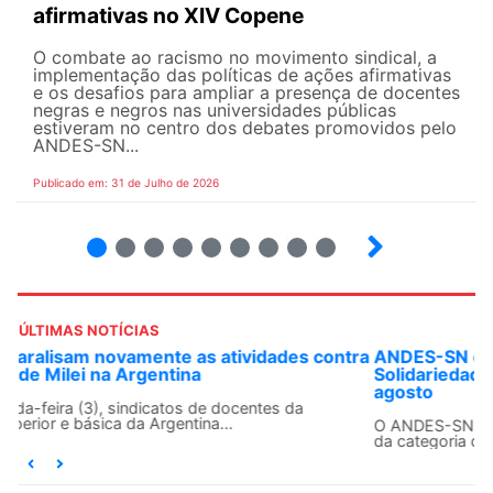
afirmativas no XIV Copene
O combate ao racismo no movimento sindical, a
implementação das políticas de ações afirmativas
e os desafios para ampliar a presença de docentes
negras e negros nas universidades públicas
estiveram no centro dos debates promovidos pelo
ANDES-SN...
Publicado em: 31 de Julho de 2026
2
3
4
5
6
7
8
9
ÚLTIMAS NOTÍCIAS
ANDES-SN convoca docentes para Dia de
Solidariedade Internacionalista com Cuba em 13 de
agosto
O ANDES-SN conclama suas seções sindicais e o conjunto
da categoria docente a construírem, no dia...