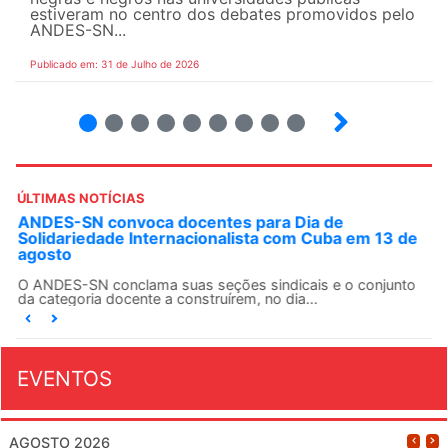
estiveram no centro dos debates promovidos pelo
ANDES-SN...
Publicado em: 31 de Julho de 2026
2
3
4
5
6
7
8
9
ÚLTIMAS NOTÍCIAS
ANDES-SN convoca docentes para Dia de
Solidariedade Internacionalista com Cuba em 13 de
agosto
O ANDES-SN conclama suas seções sindicais e o conjunto
da categoria docente a construírem, no dia...
EVENTOS