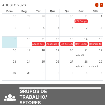
AGOSTO 2026
Dom
Seg
Ter
Qua
Qui
Sex
Sáb
26
27
28
29
30
31
1
XIV Congresso Brasileiro 
2
3
4
5
6
7
8
9
10
11
12
13
14
15
Ações de solidariedade a Cuba no Rio Grande do Sul - 100 anos 
Ações de solidariedade a Cuba no Rio Grande do Su
Dia de Luta em Defesa de Cuba e da S
102º Encontro da Regional
Reunião GTPE
16
17
18
19
20
21
22
mais +3
23
24
25
26
27
28
29
mais +2
mais +3
30
31
1
2
3
4
5
GRUPOS DE
TRABALHO/