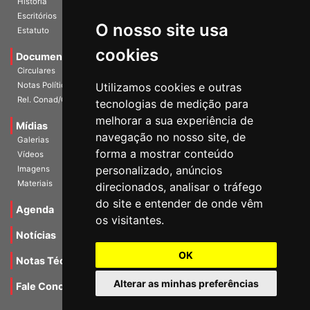
História
O nosso site usa
Escritórios
Estatuto
cookies
Documentos
Circulares
Utilizamos cookies e outras
Notas Políticas
tecnologias de medição para
Rel. Conad/Congresso
melhorar a sua experiência de
navegação no nosso site, de
Mídias
Galerias
forma a mostrar conteúdo
Vídeos
personalizado, anúncios
Imagens
direcionados, analisar o tráfego
Materiais
do site e entender de onde vêm
os visitantes.
Agenda
Notícias
OK
Notas Técnicas
Alterar as minhas preferências
Fale Conocsco