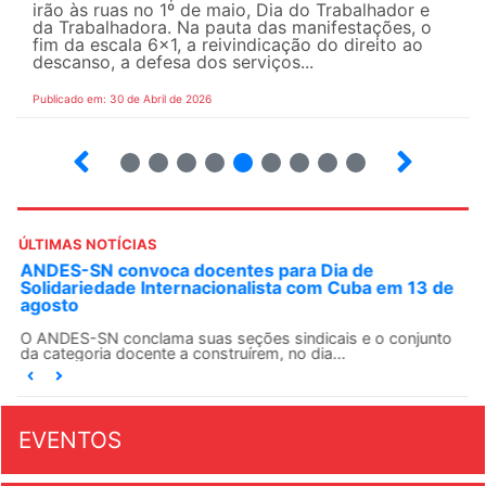
irão às ruas no 1º de maio, Dia do Trabalhador e
da Trabalhadora. Na pauta das manifestações, o
fim da escala 6×1, a reivindicação do direito ao
descanso, a defesa dos serviços...
Publicado em: 30 de Abril de 2026
7
8
9
10
12
13
14
15
ÚLTIMAS NOTÍCIAS
ANDES-SN convoca docentes para Dia de
Solidariedade Internacionalista com Cuba em 13 de
agosto
O ANDES-SN conclama suas seções sindicais e o conjunto
da categoria docente a construírem, no dia...
EVENTOS