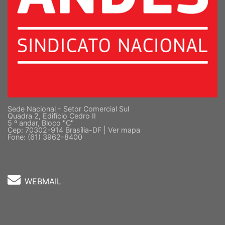
Sede Nacional - Setor Comercial Sul
Quadra 2, Edifício Cedro II
5 º andar, Bloco "C"
Cep: 70302-914 Brasília-DF |
Ver mapa
Fone: (61) 3962-8400
WEBMAIL