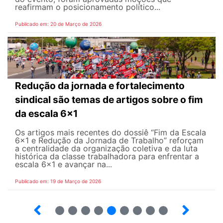
reafirmam o posicionamento político...
Publicado em: 20 de Março de 2026
Redução da jornada e fortalecimento
sindical são temas de artigos sobre o fim
da escala 6x1
Os artigos mais recentes do dossiê “Fim da Escala
6×1 e Redução da Jornada de Trabalho” reforçam
a centralidade da organização coletiva e da luta
histórica da classe trabalhadora para enfrentar a
escala 6x1 e avançar na...
Publicado em: 19 de Março de 2026
12
13
14
15
16
17
18
19
20