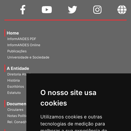
Home
InformANDES PDF
InformANDES Online
Publicações
Universidade e Sociedade
A Entidade
Diretoria Atual
História
O nosso site usa
Escritórios
Estatuto
cookies
Documentos
Circulares
Utilizamos cookies e outras
Notas Políticas
tecnologias de medição para
Rel. Conad/Congresso
melhorar a sua experiência de