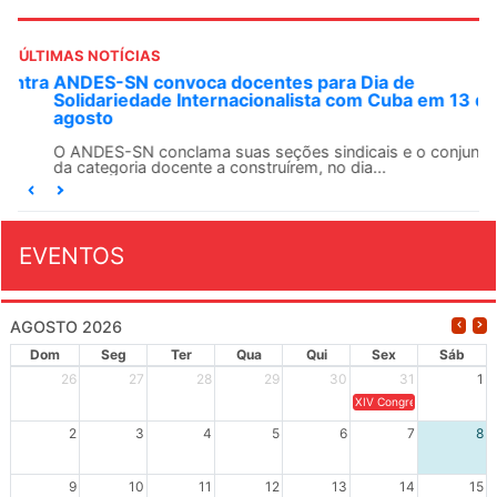
ÚLTIMAS NOTÍCIAS
ANDES-SN convoca docentes para Dia de
Solidariedade Internacionalista com Cuba em 13 de
agosto
O ANDES-SN conclama suas seções sindicais e o conjunto
da categoria docente a construírem, no dia...
EVENTOS
AGOSTO 2026
Dom
Seg
Ter
Qua
Qui
Sex
Sáb
26
27
28
29
30
31
1
XIV Congresso Brasileiro 
2
3
4
5
6
7
8