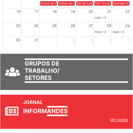
9
10
11
12
13
14
15
Ações de solidariedade a Cuba no Rio Grande do Sul - 100 anos 
Ações de solidariedade a Cuba no Rio Grande do Su
Dia de Luta em Defesa de Cuba e da S
102º Encontro da Regional
Reunião GTPE
16
17
18
19
20
21
22
mais +3
23
24
25
26
27
28
29
mais +2
mais +3
30
31
1
2
3
4
5
GRUPOS DE
TRABALHO/
SETORES
JORNAL
INFORM
ANDES
Ver todos