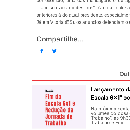
por exemplo, uma das mensagens é de agr
Francisco aos nordestinos”. A obra, entre
anteriores à do atual presidente, especialm
Já em Vitória (ES), os anúncios defendiam o
Compartilhe...
Out
Lançamento da
Escala 6×1” oc
Na próxima sexta-
volumes do dossi
Trabalho”, às 9h
Trabalho e Fim...