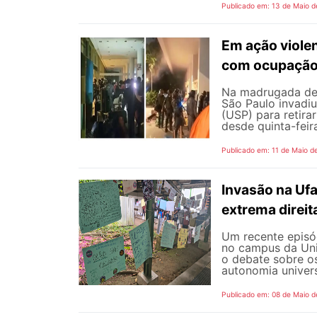
Publicado em: 13 de Maio d
Em ação viole
com ocupação 
Na madrugada de s
São Paulo invadiu
(USP) para retir
desde quinta-feir
Publicado em: 11 de Maio d
Invasão na Uf
extrema direit
Um recente episód
no campus da Uni
o debate sobre o
autonomia universi
Publicado em: 08 de Maio d