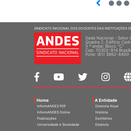
7
8
9
SINDICATO NACIONAL DOS DOCENTES DAS INSTITUIÇÕES D
Sede Nacional - Setor 
Quadra 2, Edifício Cedr
5 º andar, Bloco "C"
Cep: 70302-914 Brasíl
Fone: (61) 3962-8400
Home
A Entidade
InformANDES PDF
Diretoria Atual
InformANDES Online
História
Publicações
Escritórios
Universidade e Sociedade
Estatuto