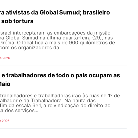
ra ativistas da Global Sumud; brasileiro
 sob tortura
 Israel interceptaram as embarcações da missão
lha Global Sumud na última quarta-feira (29), nas
récia. O local fica a mais de 900 quilômetros de
com os organizadores da...
de 2026
 e trabalhadores de todo o país ocupam as
Maio
 trabalhadores e trabalhadoras irão às ruas no 1º de
balhador e da Trabalhadora. Na pauta das
fim da escala 6×1, a reivindicação do direito ao
a dos serviços...
e 2026