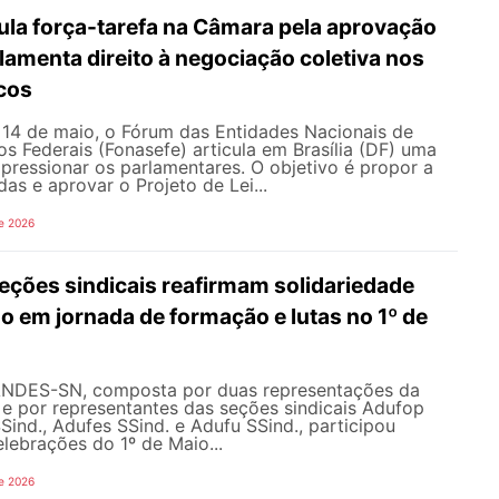
ula força-tarefa na Câmara pela aprovação
ulamenta direito à negociação coletiva nos
icos
e 14 de maio, o Fórum das Entidades Nacionais de
os Federais (Fonasefe) articula em Brasília (DF) uma
 pressionar os parlamentares. O objetivo é propor a
as e aprovar o Projeto de Lei...
e 2026
ções sindicais reafirmam solidariedade
 em jornada de formação e lutas no 1º de
ANDES-SN, composta por duas representações da
l e por representantes das seções sindicais Adufop
Sind., Adufes SSind. e Adufu SSind., participou
lebrações do 1º de Maio...
e 2026