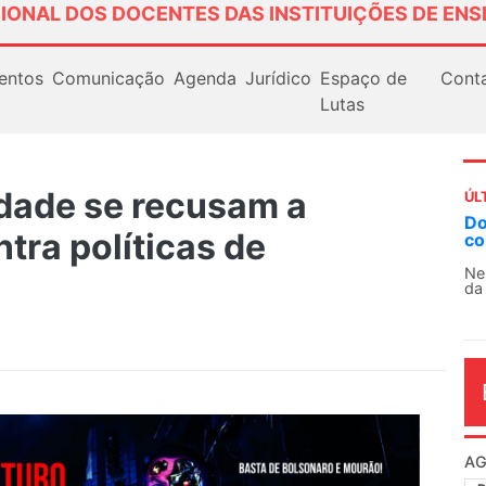
IONAL DOS DOCENTES DAS INSTITUIÇÕES DE ENS
entos
Comunicação
Agenda
Jurídico
Espaço de
Cont
Lutas
dade se recusam a
ÚL
Do
tra políticas de
co
Ne
da
AG