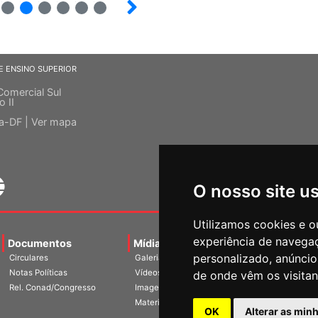
10
12
13
14
15
E ENSINO SUPERIOR
Comercial Sul
o II
ia-DF |
Ver mapa
O nosso site u
Utilizamos cookies e o
experiência de navega
Documentos
Mídias
Agenda
Notíci
personalizado, anúncios
Circulares
Galerias
Notas Políticas
Vídeos
de onde vêm os visitan
Rel. Conad/Congresso
Imagens
Materiais
OK
Alterar as min