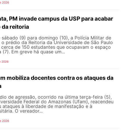
e 2026
nta, PM invade campus da USP para acabar
da reitoria
ábado (9) para domingo (10), a Polícia Militar de
 o prédio da Reitoria da Universidade de São Paulo
ar cerca de 150 estudantes que ocupavam o espaço
a (7). Em greve há quase um...
e 2026
am mobiliza docentes contra os ataques da
a
io de agressão, ocorrido na última terça-feira (5),
versidade Federal do Amazonas (Ufam), reacendeu
s ataques à liberdade de manifestação e à
tária. O vereador...
e 2026