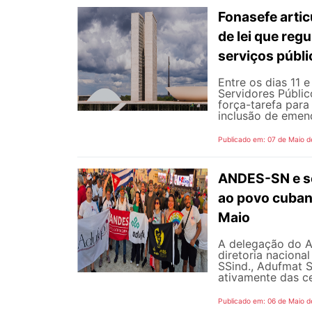
Fonasefe artic
de lei que reg
serviços públ
Entre os dias 11 
Servidores Públic
força-tarefa para
inclusão de emend
Publicado em: 07 de Maio d
ANDES-SN e se
ao povo cubano
Maio
A delegação do 
diretoria naciona
SSind., Adufmat S
ativamente das ce
Publicado em: 06 de Maio d