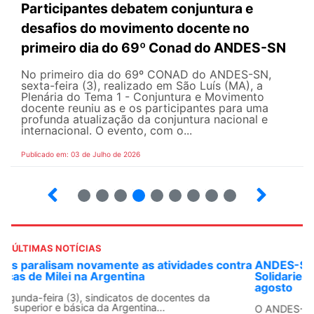
Participantes debatem conjuntura e
desafios do movimento docente no
primeiro dia do 69º Conad do ANDES-SN
No primeiro dia do 69º CONAD do ANDES-SN,
sexta-feira (3), realizado em São Luís (MA), a
Plenária do Tema 1 - Conjuntura e Movimento
docente reuniu as e os participantes para uma
profunda atualização da conjuntura nacional e
internacional. O evento, com o...
Publicado em: 03 de Julho de 2026
2
3
4
5
6
7
8
9
ÚLTIMAS NOTÍCIAS
ANDES-SN convoca docentes para Dia de
Solidariedade Internacionalista com Cuba em 13 de
agosto
O ANDES-SN conclama suas seções sindicais e o conjunto