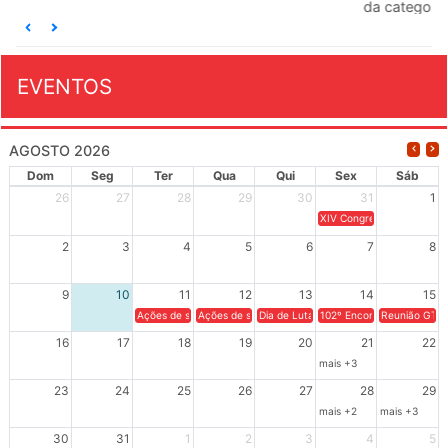
da categoria docente a construírem, no dia...
EVENTOS
AGOSTO 2026
Dom
Seg
Ter
Qua
Qui
Sex
Sáb
26
27
28
29
30
31
1
XIV Congresso Brasileiro 
2
3
4
5
6
7
8
9
10
11
12
13
14
15
Ações de solidariedade a Cuba no Rio Grande do Sul - 100 anos 
Ações de solidariedade a Cuba no Rio Grande do Su
Dia de Luta em Defesa de Cuba e da S
102º Encontro da Regional
Reunião GTPE
16
17
18
19
20
21
22
mais +3
23
24
25
26
27
28
29
mais +2
mais +3