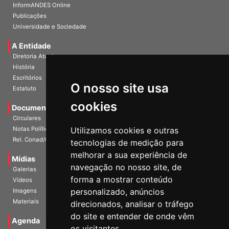
InformANDES PDF
InformANDES Online
Publicações
Universidade e Sociedade
A Entidade
Diretoria Atual
História
O nosso site usa
Escritórios
Estatuto
cookies
Documentos
Circulares
Utilizamos cookies e outras
Notas Políticas
tecnologias de medição para
Rel. Conad/Congresso
melhorar a sua experiência de
navegação no nosso site, de
Mídias
Galerias
forma a mostrar conteúdo
Vídeos
personalizado, anúncios
Imagens
direcionados, analisar o tráfego
Materiais
do site e entender de onde vêm
os visitantes.
Agenda