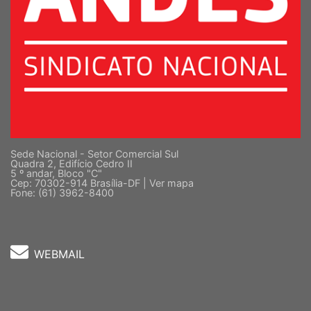
Sede Nacional - Setor Comercial Sul
Quadra 2, Edifício Cedro II
5 º andar, Bloco "C"
Cep: 70302-914 Brasília-DF |
Ver mapa
Fone: (61) 3962-8400
WEBMAIL