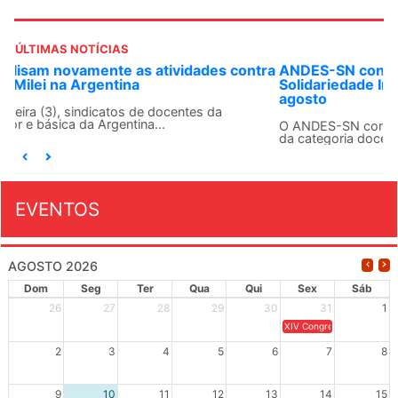
ÚLTIMAS NOTÍCIAS
ANDES-SN convoca docentes para Dia de
Solidariedade Internacionalista com Cuba em 13 de
agosto
O ANDES-SN conclama suas seções sindicais e o conjunto
da categoria docente a construírem, no dia...
EVENTOS
AGOSTO 2026
Dom
Seg
Ter
Qua
Qui
Sex
Sáb
26
27
28
29
30
31
1
XIV Congresso Brasileiro 
2
3
4
5
6
7
8