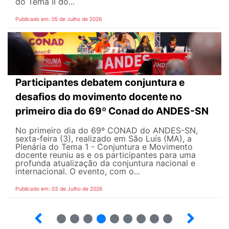
do Tema II do...
Publicado em: 05 de Julho de 2026
Participantes debatem conjuntura e
desafios do movimento docente no
primeiro dia do 69º Conad do ANDES-SN
No primeiro dia do 69º CONAD do ANDES-SN,
sexta-feira (3), realizado em São Luís (MA), a
Plenária do Tema 1 - Conjuntura e Movimento
docente reuniu as e os participantes para uma
profunda atualização da conjuntura nacional e
internacional. O evento, com o...
Publicado em: 03 de Julho de 2026
2
3
4
5
6
7
8
9