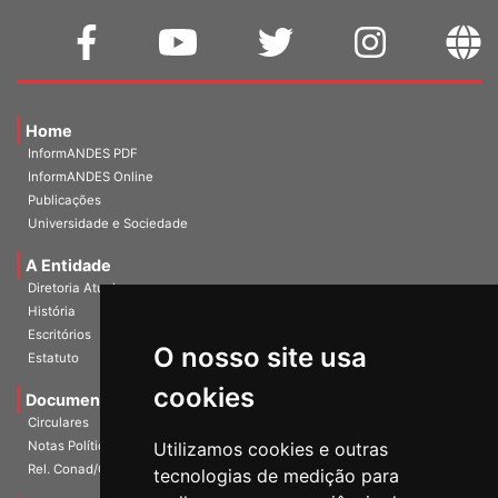
Home
InformANDES PDF
InformANDES Online
Publicações
Universidade e Sociedade
A Entidade
Diretoria Atual
História
O nosso site usa
Escritórios
Estatuto
cookies
Documentos
Circulares
Utilizamos cookies e outras
Notas Políticas
tecnologias de medição para
Rel. Conad/Congresso