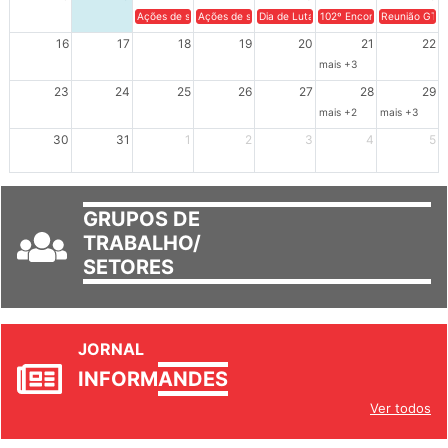
9
10
11
12
13
14
15
Ações de solidariedade a Cuba no Rio Grande do Sul - 100 anos 
Ações de solidariedade a Cuba no Rio Grande do Su
Dia de Luta em Defesa de Cuba e da S
102º Encontro da Regional
Reunião GTPE
16
17
18
19
20
21
22
mais +3
23
24
25
26
27
28
29
mais +2
mais +3
30
31
1
2
3
4
5
GRUPOS DE
TRABALHO/
SETORES
JORNAL
INFORM
ANDES
Ver todos