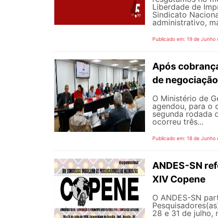
Liberdade de Impr
Sindicato Nacion
administrativo, m
Publicado em: 19 de Junho
Após cobrança
de negociação
O Ministério de G
agendou, para o d
segunda rodada d
ocorreu três...
Publicado em: 18 de Junho
ANDES-SN refor
XIV Copene
O ANDES-SN parti
Pesquisadores(as)
28 e 31 de julho, 