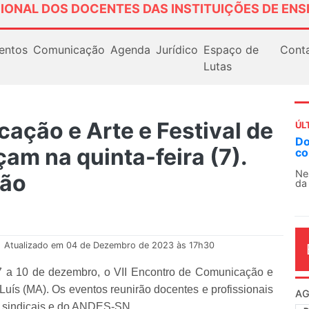
IONAL DOS DOCENTES DAS INSTITUIÇÕES DE ENS
entos
Comunicação
Agenda
Jurídico
Espaço de
Cont
Lutas
ação e Arte e Festival de
ÚL
Docentes paralisam novamente as ativida
am na quinta-feira (7).
contra as políticas de Milei na Argentina
Nessa segunda-feira (3), sindicatos de docentes
ção
da educação superior e básica da Argentina...
.
Atualizado em 04 de Dezembro de 2023 às 17h30
 a 10 de dezembro, o VII Encontro de Comunicação e
o Luís (MA). Os eventos reunirão docentes e profissionais
AG
 sindicais e do ANDES-SN.