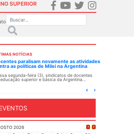
INO SUPERIOR
ato
TIMAS NOTÍCIAS
des
ANDES-SN convoca docentes para Dia de
Solidariedade Internacionalista com Cuba em
13 de agosto
O ANDES-SN conclama suas seções sindicais e o
conjunto da categoria docente a construírem, no
dia...
EVENTOS
OSTO 2026