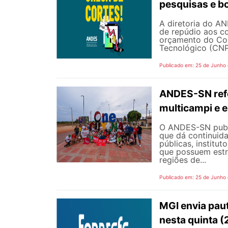
pesquisas e b
A diretoria do AN
de repúdio aos c
orçamento do Con
Tecnológico (CNPq
Publicado em: 25 de Junho
ANDES-SN refo
multicampi e e
O ANDES-SN public
que dá continuid
públicas, institut
que possuem estr
regiões de...
Publicado em: 25 de Junho
MGI envia pau
nesta quinta (