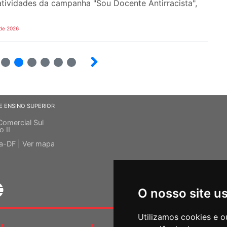
tividades da campanha "Sou Docente Antirracista",
 de 2026
5
6
7
8
9
10
E ENSINO SUPERIOR
Comercial Sul
o II
ia-DF |
Ver mapa
O nosso site u
Utilizamos cookies e o