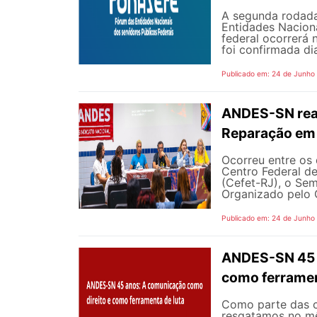
A segunda rodada
Entidades Naciona
federal ocorrerá n
foi confirmada dia
Publicado em: 24 de Junho
ANDES-SN reaf
Reparação em 
Ocorreu entre os 
Centro Federal d
(Cefet-RJ), o Sem
Organizado pelo G
Publicado em: 24 de Junho
ANDES-SN 45 A
como ferramen
Como parte das 
resgatamos no mê