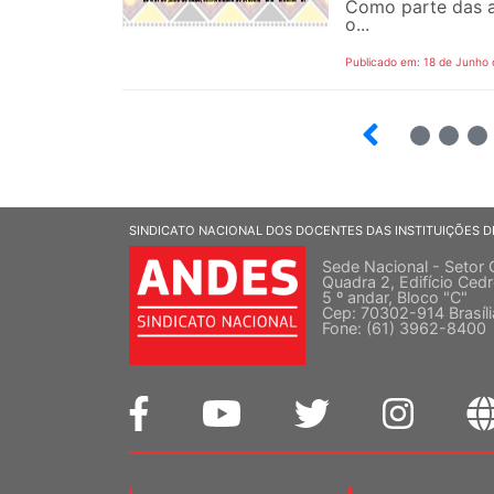
Como parte das a
o...
Publicado em: 18 de Junho
2
3
4
SINDICATO NACIONAL DOS DOCENTES DAS INSTITUIÇÕES D
Sede Nacional - Setor 
Quadra 2, Edifício Cedr
5 º andar, Bloco "C"
Cep: 70302-914 Brasíl
Fone: (61) 3962-8400