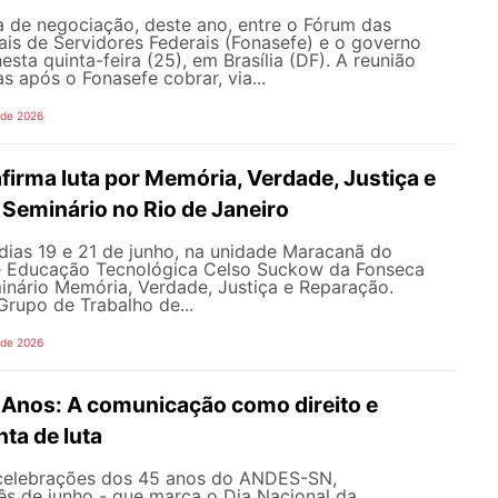
 de negociação, deste ano, entre o Fórum das
is de Servidores Federais (Fonasefe) e o governo
esta quinta-feira (25), em Brasília (DF). A reunião
s após o Fonasefe cobrar, via...
 de 2026
irma luta por Memória, Verdade, Justiça e
Seminário no Rio de Janeiro
dias 19 e 21 de junho, na unidade Maracanã do
e Educação Tecnológica Celso Suckow da Fonseca
inário Memória, Verdade, Justiça e Reparação.
rupo de Trabalho de...
 de 2026
nos: A comunicação como direito e
ta de luta
celebrações dos 45 anos do ANDES-SN,
s de junho - que marca o Dia Nacional da