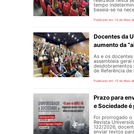
realizada nesta s
tempo indetermina
baseia-se na nece
Publicado em: 15 de Maio d
Docentes da U
aumento da “a
As e os docentes 
assembleia geral 
desdobramentos m
de Referência de 
Publicado em: 15 de Maio d
Prazo para env
e Sociedade é
Foi prorrogado o 
Revista Universi
122/2026, docent
enviar textos par