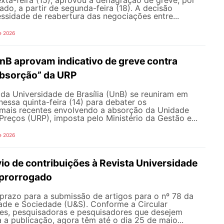
exta-feira (15), aprovou a deflagração de greve, por
do, a partir de segunda-feira (18). A decisão
ssidade de reabertura das negociações entre...
e 2026
nB aprovam indicativo de greve contra
bsorção” da URP
da Universidade de Brasília (UnB) se reuniram em
nessa quinta-feira (14) para debater os
ais recentes envolvendo a absorção da Unidade
Preços (URP), imposta pelo Ministério da Gestão e...
e 2026
io de contribuições à Revista Universidade
 prorrogado
prazo para a submissão de artigos para o nº 78 da
dade e Sociedade (U&S). Conforme a Circular
es, pesquisadoras e pesquisadores que desejem
a a publicação, agora têm até o dia 25 de maio...