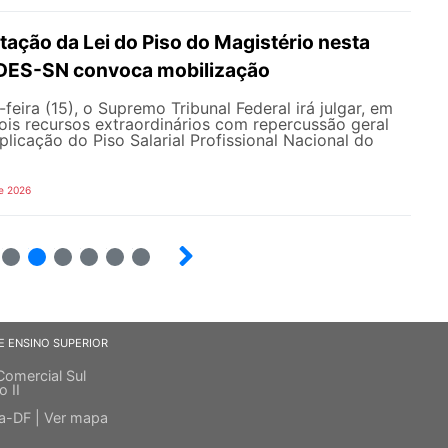
ação da Lei do Piso do Magistério nesta
NDES-SN convoca mobilização
feira (15), o Supremo Tribunal Federal irá julgar, em
 dois recursos extraordinários com repercussão geral
licação do Piso Salarial Profissional Nacional do
e 2026
9
10
12
13
14
E ENSINO SUPERIOR
Comercial Sul
o II
ia-DF |
Ver mapa