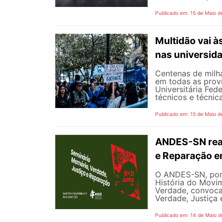
Publicado em: 15 de Maio d
Multidão vai à
nas universid
Centenas de milha
em todas as prov
Universitária Fed
técnicos e técnica
Publicado em: 15 de Maio d
ANDES-SN real
e Reparação e
O ANDES-SN, por
História do Mov
Verdade, convoca
Verdade, Justiça 
Publicado em: 14 de Maio d