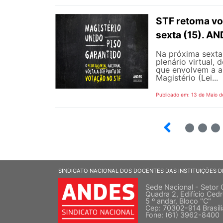
STF retoma vot
sexta (15). A
Na próxima sexta-
plenário virtual,
que envolvem a ap
Magistério (Lei...
Publicado em: 13 de Maio d
6
7
8
SINDICATO NACIONAL DOS DOCENTES DAS INSTITUIÇÕES D
Sede Nacional - Setor 
Quadra 2, Edifício Cedr
5 º andar, Bloco "C"
Cep: 70302-914 Brasíl
Fone: (61) 3962-8400