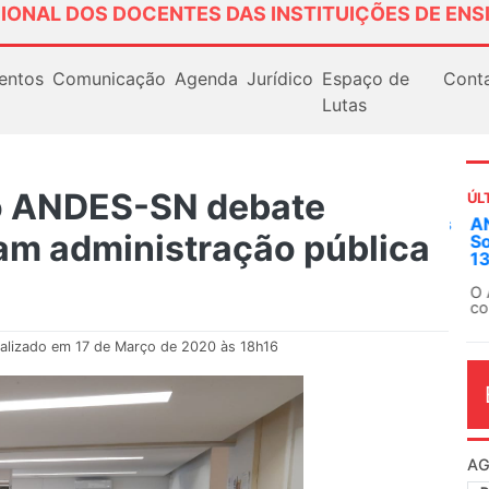
IONAL DOS DOCENTES DAS INSTITUIÇÕES DE ENS
entos
Comunicação
Agenda
Jurídico
Espaço de
Cont
Lutas
do ANDES-SN debate
ÚL
AN
m administração pública
So
13
O 
co
dia
alizado em 17 de Março de 2020 às 18h16