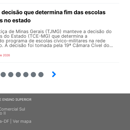
ecisão que determina fim das escolas
es no estado
stiça de Minas Gerais (TJMG) manteve a decisão do
as do Estado (TCE-MG) que determina a
o programa de escolas cívico-militares na rede
o. A decisão foi tomada pela 19ª Câmara Cível do...
de 2026
4
5
6
7
8
9
E ENSINO SUPERIOR
Comercial Sul
o II
ia-DF |
Ver mapa