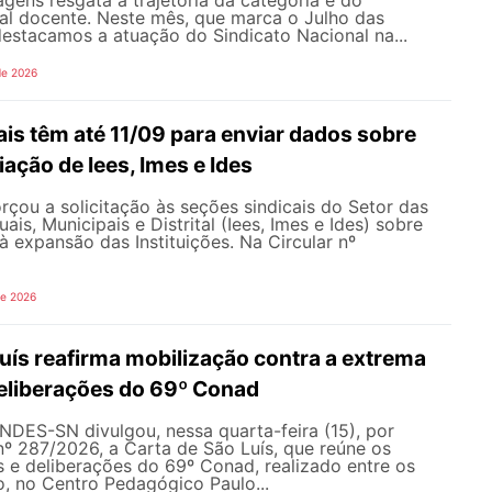
gens resgata a trajetória da categoria e do
al docente. Neste mês, que marca o Julho das
 destacamos a atuação do Sindicato Nacional na...
de 2026
is têm até 11/09 para enviar dados sobre
iação de Iees, Imes e Ides
çou a solicitação às seções sindicais do Setor das
uais, Municipais e Distrital (Iees, Imes e Ides) sobre
à expansão das Instituições. Na Circular nº
de 2026
uís reafirma mobilização contra a extrema
 deliberações do 69º Conad
NDES-SN divulgou, nessa quarta-feira (15), por
nº 287/2026, a Carta de São Luís, que reúne os
s e deliberações do 69º Conad, realizado entre os
ho, no Centro Pedagógico Paulo...