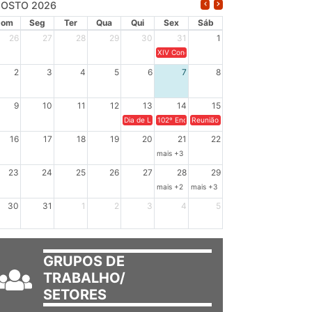
OSTO 2026
Dom
Seg
Ter
Qua
Qui
Sex
Sáb
26
27
28
29
30
31
1
XIV Congresso Brasileiro de Pesquisadores(a
2
3
4
5
6
7
8
9
10
11
12
13
14
15
Dia de Luta em Defesa de Cuba e da Soberania dos Po
102º Encontro da Regional Leste, “Em terra e
Reunião GTPE.
16
17
18
19
20
21
22
mais +3
23
24
25
26
27
28
29
mais +2
mais +3
30
31
1
2
3
4
5
GRUPOS DE
TRABALHO/
SETORES