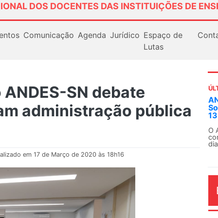
IONAL DOS DOCENTES DAS INSTITUIÇÕES DE ENS
entos
Comunicação
Agenda
Jurídico
Espaço de
Cont
Lutas
do ANDES-SN debate
ÚL
AN
m administração pública
So
13
O 
co
dia
alizado em 17 de Março de 2020 às 18h16