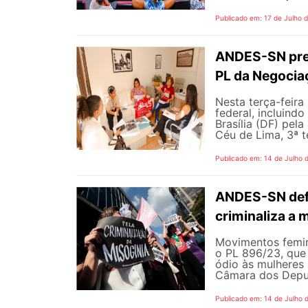
Publicado em: 17 de Julho 
ANDES-SN pres
PL da Negocia
Nesta terça-feira
federal, incluind
Brasília (DF) pel
Céu de Lima, 3ª te
Publicado em: 14 de Julho 
ANDES-SN defe
criminaliza a 
Movimentos femin
o PL 896/23, que 
ódio às mulheres
Câmara dos Deputa
Publicado em: 14 de Julho 