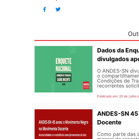
Out
Dados da Enqu
divulgados ap
O ANDES-SN divulg
o compartilhamen
Condições de Tra
recorrentes solici
Publicado em: 20 de Julho 
ANDES-SN 45 
Docente
Como parte das 