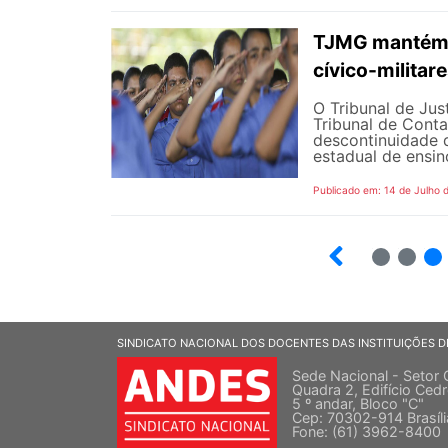
TJMG mantém d
cívico-militar
O Tribunal de Ju
Tribunal de Cont
descontinuidade d
estadual de ensin
Publicado em: 14 de Julho 
2
3
SINDICATO NACIONAL DOS DOCENTES DAS INSTITUIÇÕES D
Sede Nacional - Setor 
Quadra 2, Edifício Cedr
5 º andar, Bloco "C"
Cep: 70302-914 Brasíl
Fone: (61) 3962-8400