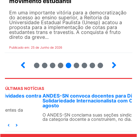
movimento estudantil
Em uma importante vitória para a democratização
do acesso ao ensino superior, a Reitoria da
Universidade Estadual Paulista (Unesp) acatou a
proposta para a implementação de cotas para
estudantes trans e travestis. A conquista é fruto
direto da greve...
Publicado em: 25 de Junho de 2026
2
3
4
5
6
7
8
9
ÚLTIMAS NOTÍCIAS
ANDES-SN convoca docentes para Dia de
Solidariedade Internacionalista com Cuba em 13 de
agosto
O ANDES-SN conclama suas seções sindicais e o conjunto
da categoria docente a construírem, no dia...