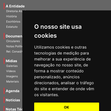
Universidade e Sociedade
A Entidade
Diretoria Atual
História
O nosso site usa
Escritórios
Estatuto
cookies
Documentos
Circulares
Utilizamos cookies e outras
Notas Políticas
tecnologias de medição para
Rel. Conad/Congresso
melhorar a sua experiência de
navegação no nosso site, de
Mídias
Galerias
forma a mostrar conteúdo
Vídeos
personalizado, anúncios
Imagens
direcionados, analisar o tráfego
Materiais
do site e entender de onde vêm
os visitantes.
Agenda
Notícias
OK