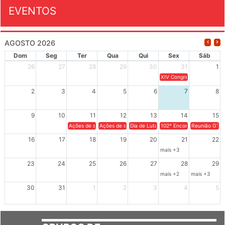
EVENTOS
AGOSTO 2026
Dom
Seg
Ter
Qua
Qui
Sex
Sáb
26
27
28
29
30
31
1
XIV Congresso Brasileiro 
2
3
4
5
6
7
8
9
10
11
12
13
14
15
Ações de solidariedade a Cuba no Rio Grande do Sul - 100 anos 
Ações de solidariedade a Cuba no Rio Grande do Su
Dia de Luta em Defesa de Cuba e da S
102º Encontro da Regional
Reunião GTPE
16
17
18
19
20
21
22
mais +3
23
24
25
26
27
28
29
mais +2
mais +3
30
31
1
2
3
4
5