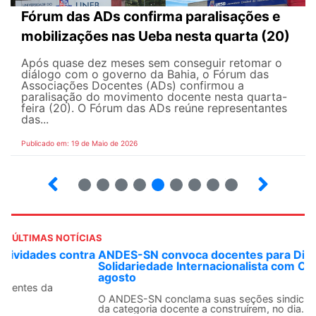
Fórum das ADs confirma paralisações e
mobilizações nas Ueba nesta quarta (20)
Após quase dez meses sem conseguir retomar o
diálogo com o governo da Bahia, o Fórum das
Associações Docentes (ADs) confirmou a
paralisação do movimento docente nesta quarta-
feira (20). O Fórum das ADs reúne representantes
das...
Publicado em: 19 de Maio de 2026
5
6
7
8
9
10
12
13
ÚLTIMAS NOTÍCIAS
ANDES-SN convoca docentes para Dia de
Solidariedade Internacionalista com Cuba em 13 de
agosto
O ANDES-SN conclama suas seções sindicais e o conjunto
da categoria docente a construírem, no dia...