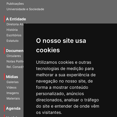
InformANDES Online
Publicações
Universidade e Sociedade
A Entidade
Diretoria Atual
História
O nosso site usa
Escritórios
Estatuto
cookies
Documentos
Circulares
Utilizamos cookies e outras
Notas Políticas
tecnologias de medição para
Rel. Conad/Congresso
melhorar a sua experiência de
navegação no nosso site, de
Mídias
Galerias
forma a mostrar conteúdo
Vídeos
personalizado, anúncios
Imagens
direcionados, analisar o tráfego
Materiais
do site e entender de onde vêm
os visitantes.
Agenda