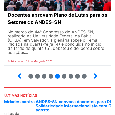
Docentes aprovam Plano de Lutas para os
Setores do ANDES-SN
No marco do 44º Congresso do ANDES-SN,
realizado na Universidade Federal da Bahia
(UFBA), em Salvador, a plenária sobre o Tema II,
iniciada na quarta-feira (4) e concluída no início
da tarde de quinta (5), debateu e deliberou sobre
as ações...
Publicado em: 05 de Março de 2026
14
15
16
17
18
19
20
21
22
ÚLTIMAS NOTÍCIAS
ANDES-SN convoca docentes para Dia de
Solidariedade Internacionalista com Cuba em 13 de
agosto