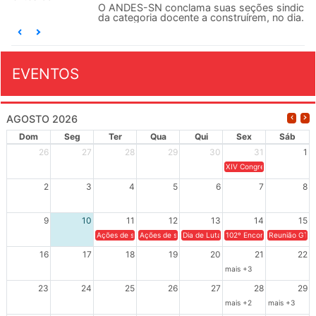
O ANDES-SN conclama suas seções sindicais e o conjunto
da categoria docente a construírem, no dia...
EVENTOS
AGOSTO 2026
Dom
Seg
Ter
Qua
Qui
Sex
Sáb
26
27
28
29
30
31
1
XIV Congresso Brasileiro 
2
3
4
5
6
7
8
9
10
11
12
13
14
15
Ações de solidariedade a Cuba no Rio Grande do Sul - 100 anos 
Ações de solidariedade a Cuba no Rio Grande do Su
Dia de Luta em Defesa de Cuba e da S
102º Encontro da Regional
Reunião GTPE
16
17
18
19
20
21
22
mais +3
23
24
25
26
27
28
29
mais +2
mais +3