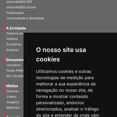
Home
InformANDES PDF
InformANDES Online
Publicações
Universidade e Sociedade
A Entidade
Diretoria Atual
História
O nosso site usa
Escritórios
Estatuto
cookies
Documentos
Circulares
Utilizamos cookies e outras
Notas Políticas
tecnologias de medição para
Rel. Conad/Congresso
melhorar a sua experiência de
navegação no nosso site, de
Mídias
Galerias
forma a mostrar conteúdo
Vídeos
personalizado, anúncios
Imagens
direcionados, analisar o tráfego
Materiais
do site e entender de onde vêm