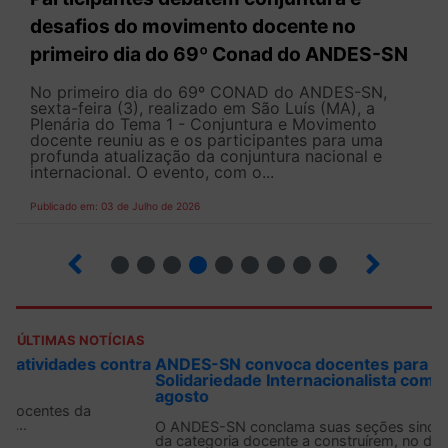
desafios do movimento docente no
primeiro dia do 69º Conad do ANDES-SN
No primeiro dia do 69º CONAD do ANDES-SN,
sexta-feira (3), realizado em São Luís (MA), a
Plenária do Tema 1 - Conjuntura e Movimento
docente reuniu as e os participantes para uma
profunda atualização da conjuntura nacional e
internacional. O evento, com o...
Publicado em: 03 de Julho de 2026
2
3
4
5
6
7
8
9
ÚLTIMAS NOTÍCIAS
ANDES-SN convoca docentes para Dia de
Solidariedade Internacionalista com Cuba em 13 de
agosto
O ANDES-SN conclama suas seções sindicais e o conjunto
da categoria docente a construírem, no dia...