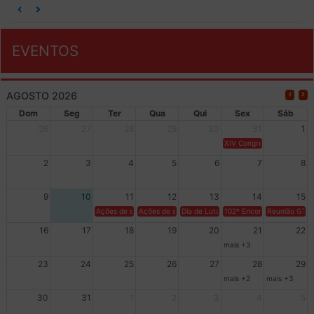
EVENTOS
AGOSTO 2026
Dom
Seg
Ter
Qua
Qui
Sex
Sáb
26
27
28
29
30
31
1
XIV Congresso Brasileiro 
2
3
4
5
6
7
8
9
10
11
12
13
14
15
Ações de solidariedade a Cuba no Rio Grande do Sul - 100 anos 
Ações de solidariedade a Cuba no Rio Grande do Su
Dia de Luta em Defesa de Cuba e da S
102º Encontro da Regional
Reunião GTPE
16
17
18
19
20
21
22
mais +3
23
24
25
26
27
28
29
mais +2
mais +3
30
31
1
2
3
4
5