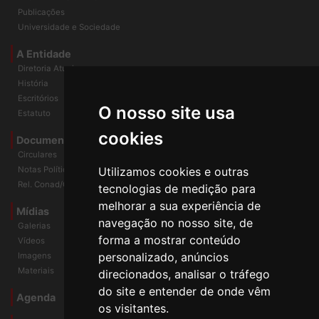
InformANDES Online
Publicações
Universidade e Sociedade
A Entidade
Diretoria Atual
História
O nosso site usa
Escritórios
Estatuto
cookies
Documentos
Circulares
Utilizamos cookies e outras
Notas Políticas
tecnologias de medição para
Rel. Conad/Congresso
melhorar a sua experiência de
navegação no nosso site, de
Mídias
Galerias
forma a mostrar conteúdo
Vídeos
personalizado, anúncios
Imagens
direcionados, analisar o tráfego
Materiais
do site e entender de onde vêm
os visitantes.
Agenda