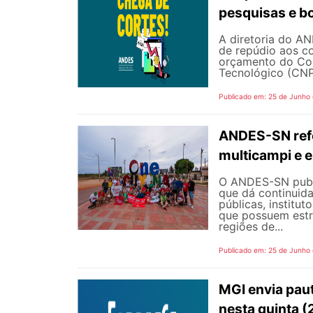
pesquisas e b
A diretoria do AN
de repúdio aos c
orçamento do Con
Tecnológico (CNPq
Publicado em: 25 de Junho
ANDES-SN refo
multicampi e e
O ANDES-SN public
que dá continuid
públicas, institut
que possuem estr
regiões de...
Publicado em: 25 de Junho
MGI envia pau
nesta quinta (