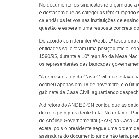
No documento, os sindicatos reforçam que a 
e destacam que as categorias têm cumprido s
calendários letivos nas instituições de ensin
questão e esperam uma resposta concreta do
De acordo com Jennifer Webb, 1ª tesoureira
entidades solicitaram uma posição oficial sob
1590/95, durante a 10ª reunião da Mesa Nac
os representantes das bancadas governamenta
“A representante da Casa Civil, que estava na
ocorreu apenas em 18 de novembro, e o últi
gabinete da Casa Civil, aguardando despacho
A diretora do ANDES-SN contou que as entid
decreto pelo presidente Lula. No entanto, Pa
de Análise Governamental (SAG) da Casa Civ
exata, pois o presidente segue uma ordem de
assinatura do documento ainda não teria pre