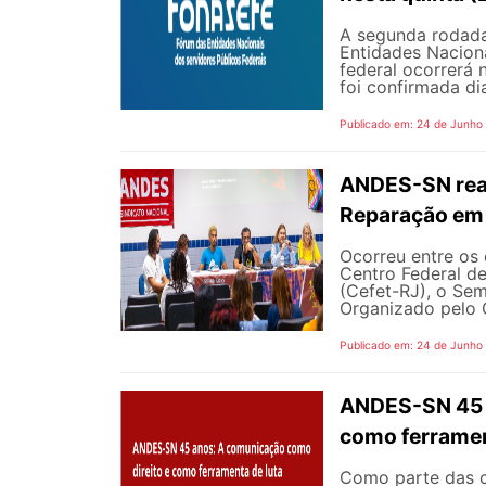
A segunda rodada
Entidades Naciona
federal ocorrerá n
foi confirmada dia
Publicado em: 24 de Junho
ANDES-SN reaf
Reparação em 
Ocorreu entre os 
Centro Federal d
(Cefet-RJ), o Sem
Organizado pelo G
Publicado em: 24 de Junho
ANDES-SN 45 A
como ferramen
Como parte das 