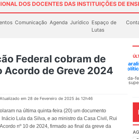
IONAL DOS DOCENTES DAS INSTITUIÇÕES DE ENS
entos
Comunicação
Agenda
Jurídico
Espaço de
Cont
Lutas
ção Federal cobram de
ÚL
AN
o Acordo de Greve 2024
So
13
O 
co
dia
Atualizado em 28 de Fevereiro de 2025 às 12h46
laram na última quinta-feira (20) um documento
nácio Lula da Silva, e ao ministro da Casa Civil, Rui
cordo nº 10 de 2024, firmado ao final da greve da