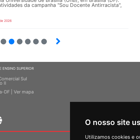
tividades da campanha "Sou Docente Antirracista",
 de 2026
5
6
7
8
9
10
E ENSINO SUPERIOR
Comercial Sul
o II
ia-DF |
Ver mapa
O nosso site u
Utilizamos cookies e o