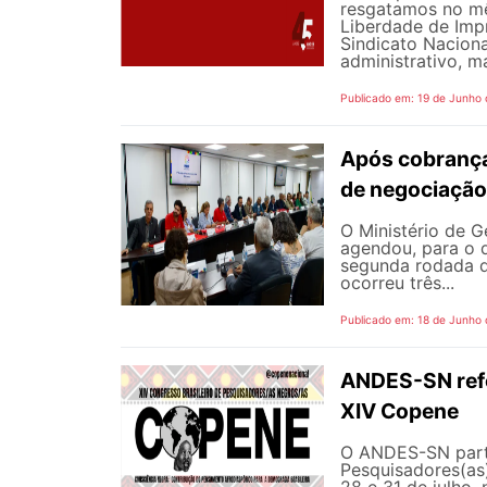
resgatamos no mê
Liberdade de Impr
Sindicato Nacion
administrativo, m
Publicado em: 19 de Junho
Após cobrança
de negociação
O Ministério de G
agendou, para o d
segunda rodada d
ocorreu três...
Publicado em: 18 de Junho
ANDES-SN refor
XIV Copene
O ANDES-SN parti
Pesquisadores(as)
28 e 31 de julho, 