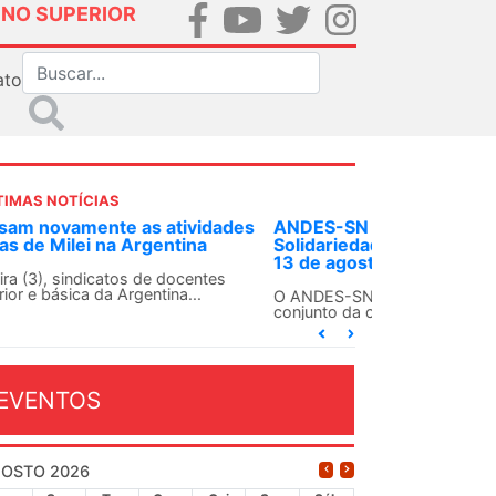
INO SUPERIOR
ato
TIMAS NOTÍCIAS
DES-SN convoca docentes para Dia de
lidariedade Internacionalista com Cuba em
 de agosto
ANDES-SN conclama suas seções sindicais e o
njunto da categoria docente a construírem, no
...
EVENTOS