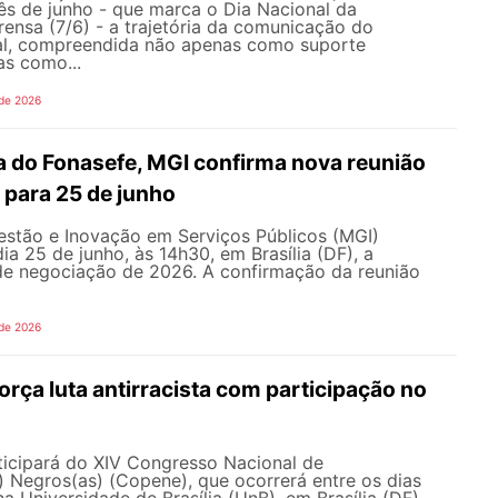
s de junho - que marca o Dia Nacional da
ensa (7/6) - a trajetória da comunicação do
al, compreendida não apenas como suporte
as como...
 de 2026
 do Fonasefe, MGI confirma nova reunião
 para 25 de junho
estão e Inovação em Serviços Públicos (MGI)
ia 25 de junho, às 14h30, em Brasília (DF), a
e negociação de 2026. A confirmação da reunião
 de 2026
ça luta antirracista com participação no
cipará do XIV Congresso Nacional de
 Negros(as) (Copene), que ocorrerá entre os dias
na Universidade de Brasília (UnB), em Brasília (DF).