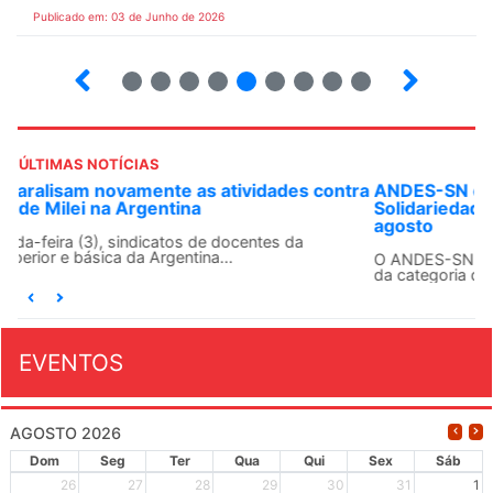
Publicado em: 03 de Junho de 2026
3
4
5
6
7
8
9
10
ÚLTIMAS NOTÍCIAS
ANDES-SN convoca docentes para Dia de
Solidariedade Internacionalista com Cuba em 13 de
agosto
O ANDES-SN conclama suas seções sindicais e o conjunto
da categoria docente a construírem, no dia...
EVENTOS
AGOSTO 2026
Dom
Seg
Ter
Qua
Qui
Sex
Sáb