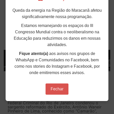
em 13 de agosto
Queda da energia na Região do Maracanã afetou
O ANDES-SN conclama suas seções sindicais e o
significativamente nossa programação.
conjunto da categoria docente a construírem, no
dia 13 de agosto, um Dia de Solidariedade
Estamos remanejando os espaços do III
Internacionalista com Cuba. A mobilização visa
reafirmar a solidariedade internacionalista à luta
Congresso Mundial contra o neoliberalismo na
do povo cubano e...
Educação para reduzirmos os danos em nossas
Publicado em: 05 de Agosto de 2026
atividades.
Fique atento(a)
aos avisos nos grupos de
WhatsApp e Comunidades no Facebook, bem
como nos stories do Instagram e Facebook, por
onde emitiremos esses avisos.
Em decisão inédita, Justiça Federal
condena ex-agente da ditadura por
estupro
Fechar
Em uma decisão considerada histórica, a 2ª Vara
Federal Criminal do Rio de Janeiro condenou o
sargento reformado do Exército, Antônio Waneir
Pinheiro de Lima, conhecido como "Camarão”,