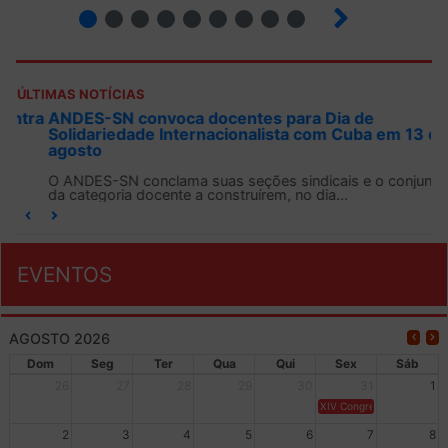
2
3
4
5
6
7
8
9
ÚLTIMAS NOTÍCIAS
ANDES-SN convoca docentes para Dia de
Solidariedade Internacionalista com Cuba em 13 de
agosto
O ANDES-SN conclama suas seções sindicais e o conjunto
da categoria docente a construírem, no dia...
EVENTOS
AGOSTO 2026
Dom
Seg
Ter
Qua
Qui
Sex
Sáb
26
27
28
29
30
31
1
XIV Congresso Brasileiro 