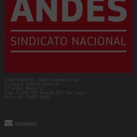
Sede Nacional - Setor Comercial Sul
Quadra 2, Edifício Cedro II
5 º andar, Bloco "C"
Cep: 70302-914 Brasília-DF |
Ver mapa
Fone: (61) 3962-8400
WEBMAIL