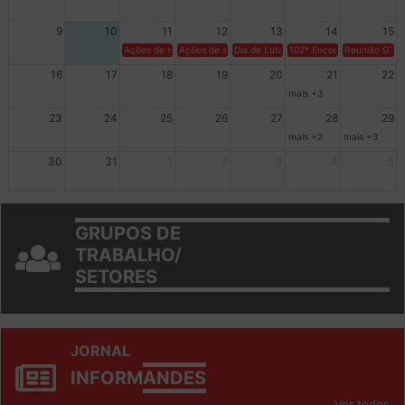
2
3
4
5
6
7
8
9
10
11
12
13
14
15
Ações de solidariedade a Cuba no Rio Grande do Sul - 100 anos 
Ações de solidariedade a Cuba no Rio Grande do Su
Dia de Luta em Defesa de Cuba e da S
102º Encontro da Regional
Reunião GTPE
16
17
18
19
20
21
22
mais +3
23
24
25
26
27
28
29
mais +2
mais +3
30
31
1
2
3
4
5
GRUPOS DE
TRABALHO/
SETORES
JORNAL
INFORM
ANDES