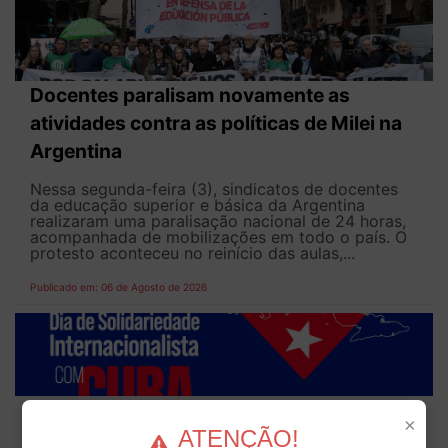
Docentes paralisam novamente as
atividades contra as políticas de Milei na
Argentina
Nessa segunda-feira (3), sindicatos de docentes
da educação superior e básica da Argentina
realizaram uma paralisação nacional de 24 horas,
acompanhada de mobilizações em todo o país. O
protesto aconteceu no reinício das aulas,...
Publicado em: 06 de Agosto de 2026
ANDES-SN convoca docentes para Dia de
×
ATENÇÃO!
Solidariedade Internacionalista com Cuba