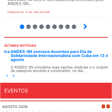
ANDES-SN...
Publicado em: 31 de Julho de 2026
2
3
4
5
6
7
8
9
ÚLTIMAS NOTÍCIAS
ANDES-SN convoca docentes para Dia de
Solidariedade Internacionalista com Cuba em 13 de
agosto
O ANDES-SN conclama suas seções sindicais e o conjunto
da categoria docente a construírem, no dia...
EVENTOS
AGOSTO 2026