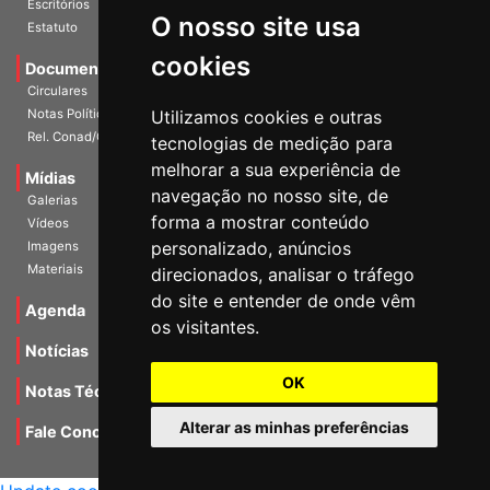
O nosso site usa
Escritórios
Estatuto
cookies
Documentos
Circulares
Utilizamos cookies e outras
Notas Políticas
tecnologias de medição para
Rel. Conad/Congresso
melhorar a sua experiência de
navegação no nosso site, de
Mídias
Galerias
forma a mostrar conteúdo
Vídeos
personalizado, anúncios
Imagens
direcionados, analisar o tráfego
Materiais
do site e entender de onde vêm
os visitantes.
Agenda
Notícias
OK
Notas Técnicas
Alterar as minhas preferências
Fale Conocsco
MANTIDO POR Camaleão Soft