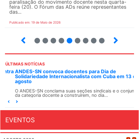
paralisação do movimento docente nesta quarta-
feira (20). O Fórum das ADs reúne representantes
das...
Publicado em: 19 de Maio de 2026
5
6
7
8
9
10
12
13
ÚLTIMAS NOTÍCIAS
ANDES-SN convoca docentes para Dia de
Solidariedade Internacionalista com Cuba em 13 de
agosto
O ANDES-SN conclama suas seções sindicais e o conjunto
da categoria docente a construírem, no dia...
EVENTOS