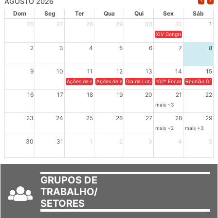
AGOSTO 2026
Dom
Seg
Ter
Qua
Qui
Sex
Sáb
26
27
28
29
30
31
1
XIV Congresso Brasileiro 
2
3
4
5
6
7
8
9
10
11
12
13
14
15
Ações de solidariedade a Cuba no Rio Grande do Sul - 100 anos 
Ações de solidariedade a Cuba no Rio Grande do Su
Dia de Luta em Defesa de Cuba e da S
102º Encontro da Regional
Reunião GTPE
16
17
18
19
20
21
22
mais +3
23
24
25
26
27
28
29
mais +2
mais +3
30
31
1
2
3
4
5
GRUPOS DE
TRABALHO/
SETORES