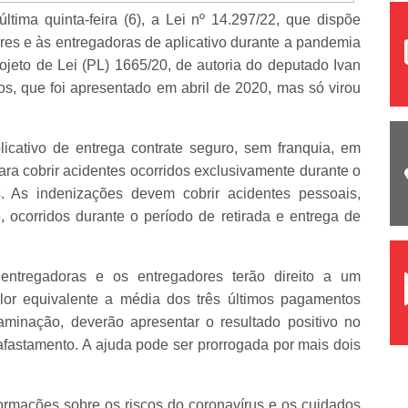
tima quinta-feira (6), a Lei nº 14.297/22, que dispõe
es e às entregadoras de aplicativo durante a pandemia
jeto de Lei (PL) 1665/20, de autoria do deputado Ivan
s, que foi apresentado em abril de 2020, mas só virou
icativo de entrega contrate seguro, sem franquia, em
para cobrir acidentes ocorridos exclusivamente durante o
s. As indenizações devem cobrir acidentes pessoais,
 ocorridos durante o período de retirada e entrega de
ntregadoras e os entregadores terão direito a um
lor equivalente a média dos três últimos pagamentos
minação, deverão apresentar o resultado positivo no
fastamento. A ajuda pode ser prorrogada por mais dois
ormações sobre os riscos do coronavírus e os cuidados