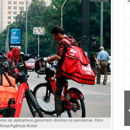
AG
ras de aplicativos garantem direitos na pandemia. Foto:
Rosa/Agência Brasil