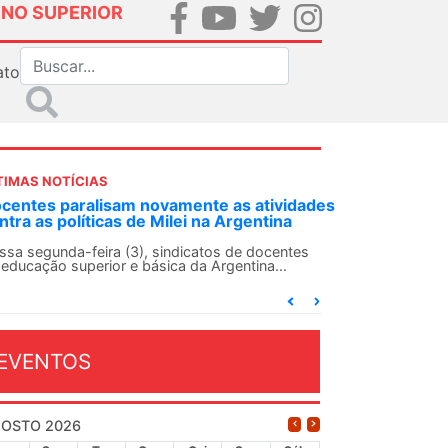
INO SUPERIOR
ato
TIMAS NOTÍCIAS
DES-SN convoca docentes para Dia de
lidariedade Internacionalista com Cuba em
 de agosto
ANDES-SN conclama suas seções sindicais e o
njunto da categoria docente a construírem, no
...
EVENTOS