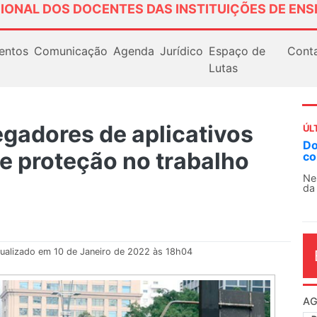
IONAL DOS DOCENTES DAS INSTITUIÇÕES DE ENS
entos
Comunicação
Agenda
Jurídico
Espaço de
Cont
Lutas
egadores de aplicativos
ÚL
AN
e proteção no trabalho
So
13
O 
co
dia
ualizado em 10 de Janeiro de 2022 às 18h04