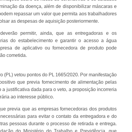
eminação da doença, além de disponibilizar máscaras e
podem repassar um valor que permita aos trabalhadores
bolsar as despesas de aquisição posteriormente.
everão permitir, ainda, que as entregadoras e os
tárias do estabelecimento e garantir o acesso a água
presa de aplicativo ou fornecedora de produto pode
ção cometida.
ro (PL) vetou pontos do PL 1665/2020. Por manifestação
positivo que previa fornecimento de alimentação pelas
 justificativa dada para o veto, a proposição incorreria
rária ao interesse público.
o que previa que as empresas fornecedoras dos produtos
necessárias para evitar o contato da entregadora e do
ras pessoas durante o processo de retirada e entrega.
endação do Ministério do Trabalho e Previdência, que