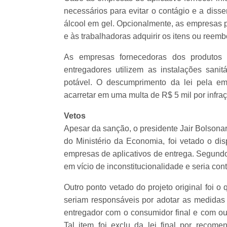
necessários para evitar o contágio e a diss
álcool em gel. Opcionalmente, as empresas 
e às trabalhadoras adquirir os itens ou reem
As empresas fornecedoras dos produtos d
entregadores utilizem as instalações sani
potável. O descumprimento da lei pela em
acarretar em uma multa de R$ 5 mil por infra
Vetos
Apesar da sanção, o presidente Jair Bolsona
do Ministério da Economia, foi vetado o dis
empresas de aplicativos de entrega. Segundo a
em vício de inconstitucionalidade e seria cont
Outro ponto vetado do projeto original foi 
seriam responsáveis por adotar as medidas 
entregador com o consumidor final e com out
Tal item foi exclu da lei final por recom