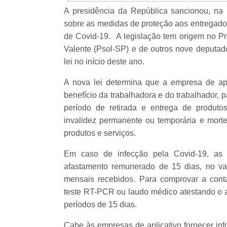
A presidência da República sancionou, na úl
sobre as medidas de proteção aos entregador
de Covid-19. A legislação tem origem no Pro
Valente (Psol-SP) e de outros nove deputado
lei no início deste ano.
A nova lei determina que a empresa de apl
benefício da trabalhadora e do trabalhador, 
período de retirada e entrega de produto
invalidez permanente ou temporária e morte,
produtos e serviços.
Em caso de infecção pela Covid-19, as e
afastamento remunerado de 15 dias, no va
mensais recebidos. Para comprovar a conta
teste RT-PCR ou laudo médico atestando o a
períodos de 15 dias.
Cabe às empresas de aplicativo fornecer inf