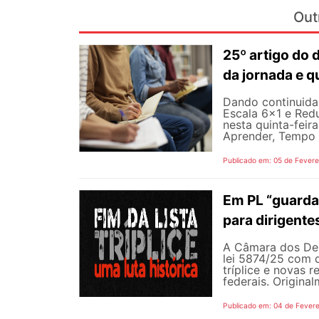
Out
25º artigo do 
da jornada e q
Dando continuida
Escala 6×1 e Redu
nesta quinta-feira
Aprender, Tempo p
Publicado em: 05 de Fevere
Em PL “guarda-
para dirigente
A Câmara dos Depu
lei 5874/25 com d
tríplice e novas 
federais. Origina
Publicado em: 04 de Fevere