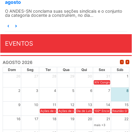
agosto
O ANDES-SN conclama suas seções sindicais e o conjunto
da categoria docente a construírem, no dia...
EVENTOS
AGOSTO 2026
Dom
Seg
Ter
Qua
Qui
Sex
Sáb
26
27
28
29
30
31
1
XIV Congresso Brasileiro 
2
3
4
5
6
7
8
9
10
11
12
13
14
15
Ações de solidariedade a Cuba no Rio Grande do Sul - 100 anos 
Ações de solidariedade a Cuba no Rio Grande do Su
Dia de Luta em Defesa de Cuba e da S
102º Encontro da Regional
Reunião GTPE
16
17
18
19
20
21
22
mais +3