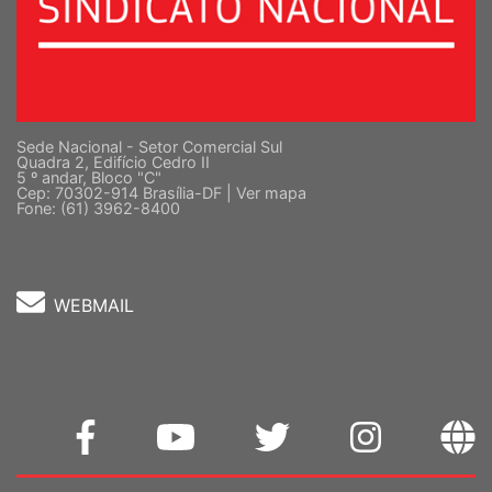
Sede Nacional - Setor Comercial Sul
Quadra 2, Edifício Cedro II
5 º andar, Bloco "C"
Cep: 70302-914 Brasília-DF |
Ver mapa
Fone: (61) 3962-8400
WEBMAIL