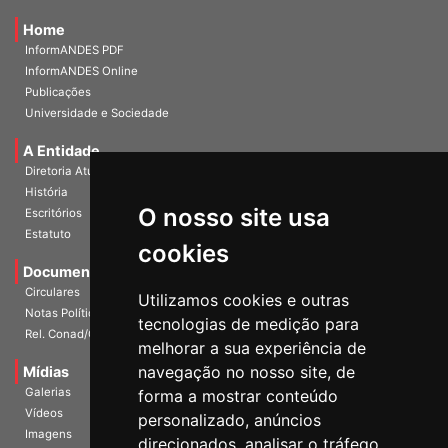
Home
InformANDES PDF
InformANDES Online
Publicações
Universidade e Sociedade
A Entidade
Diretoria Atual
História
O nosso site usa
Escritórios
Estatuto
cookies
Documentos
Circulares
Utilizamos cookies e outras
Notas Políticas
tecnologias de medição para
Rel. Conad/Congresso
melhorar a sua experiência de
navegação no nosso site, de
Mídias
Galerias
forma a mostrar conteúdo
Vídeos
personalizado, anúncios
Imagens
direcionados, analisar o tráfego