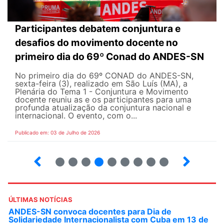
Participantes debatem conjuntura e
desafios do movimento docente no
primeiro dia do 69º Conad do ANDES-SN
No primeiro dia do 69º CONAD do ANDES-SN,
sexta-feira (3), realizado em São Luís (MA), a
Plenária do Tema 1 - Conjuntura e Movimento
docente reuniu as e os participantes para uma
profunda atualização da conjuntura nacional e
internacional. O evento, com o...
Publicado em: 03 de Julho de 2026
2
3
4
5
6
7
8
9
ÚLTIMAS NOTÍCIAS
ANDES-SN convoca docentes para Dia de
Solidariedade Internacionalista com Cuba em 13 de