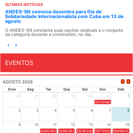
ÚLTIMAS NOTÍCIAS
ANDES-SN convoca docentes para Dia de
Solidariedade Internacionalista com Cuba em 13 de
agosto
O ANDES-SN conclama suas seções sindicais e o conjunto
da categoria docente a construírem, no dia...
EVENTOS
AGOSTO 2026
Dom
Seg
Ter
Qua
Qui
Sex
Sáb
26
27
28
29
30
31
1
XIV Congresso Brasileiro 
2
3
4
5
6
7
8
9
10
11
12
13
14
15
Ações de solidariedade a Cuba no Rio Grande do Sul - 100 anos 
Ações de solidariedade a Cuba no Rio Grande do Su
Dia de Luta em Defesa de Cuba e da S
102º Encontro da Regional
Reunião GTPE