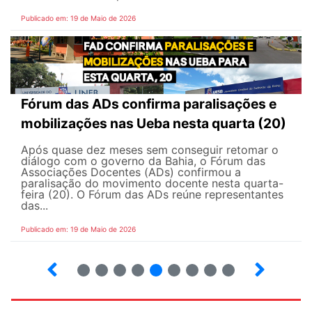
Publicado em: 19 de Maio de 2026
Fórum das ADs confirma paralisações e
mobilizações nas Ueba nesta quarta (20)
Após quase dez meses sem conseguir retomar o
diálogo com o governo da Bahia, o Fórum das
Associações Docentes (ADs) confirmou a
paralisação do movimento docente nesta quarta-
feira (20). O Fórum das ADs reúne representantes
das...
Publicado em: 19 de Maio de 2026
5
6
7
8
9
10
12
13