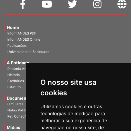
Home
InformANDES PDF
InformANDES Online
Publicações
Universidade e Sociedade
A Entidade
Diretoria Atual
História
O nosso site usa
Escritórios
Estatuto
cookies
Documentos
Circulares
Utilizamos cookies e outras
Notas Políticas
tecnologias de medição para
Rel. Conad/Congresso
melhorar a sua experiência de
navegação no nosso site, de
Mídias