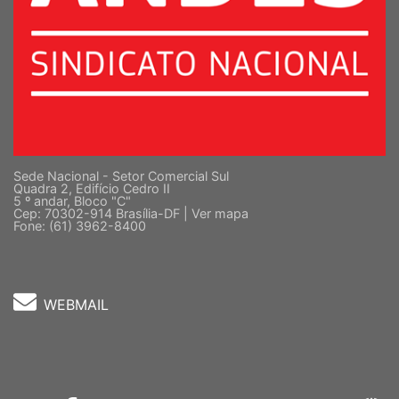
Sede Nacional - Setor Comercial Sul
Quadra 2, Edifício Cedro II
5 º andar, Bloco "C"
Cep: 70302-914 Brasília-DF |
Ver mapa
Fone: (61) 3962-8400
WEBMAIL