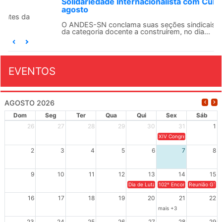
Solidariedade Internacionalista com Cuba em 13 de
agosto
O ANDES-SN conclama suas seções sindicais e o conjunto
da categoria docente a construírem, no dia...
EVENTOS
AGOSTO 2026
Dom
Seg
Ter
Qua
Qui
Sex
Sáb
26
27
28
29
30
31
1
XIV Congresso Brasileiro 
2
3
4
5
6
7
8
9
10
11
12
13
14
15
Dia de Luta em Defesa de Cuba e da S
102º Encontro da Regional
Reunião GTPE
16
17
18
19
20
21
22
mais +3