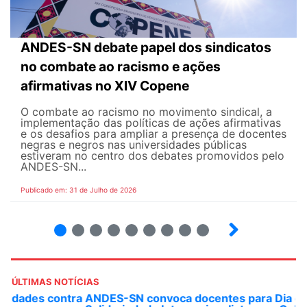
ANDES-SN debate papel dos sindicatos
no combate ao racismo e ações
afirmativas no XIV Copene
O combate ao racismo no movimento sindical, a
implementação das políticas de ações afirmativas
e os desafios para ampliar a presença de docentes
negras e negros nas universidades públicas
estiveram no centro dos debates promovidos pelo
ANDES-SN...
Publicado em: 31 de Julho de 2026
2
3
4
5
6
7
8
9
ÚLTIMAS NOTÍCIAS
ANDES-SN convoca docentes para Dia de