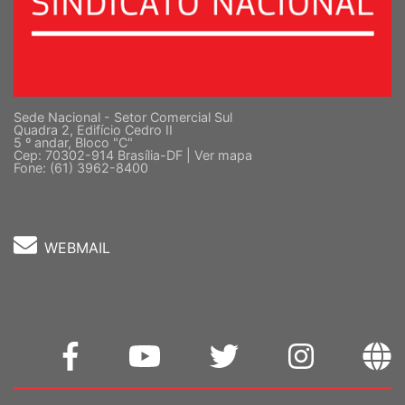
Sede Nacional - Setor Comercial Sul
Quadra 2, Edifício Cedro II
5 º andar, Bloco "C"
Cep: 70302-914 Brasília-DF |
Ver mapa
Fone: (61) 3962-8400
WEBMAIL