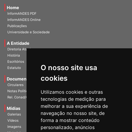
Home
InformANDES PDF
InformANDES Online
Publicações
Universidade e Sociedade
A Entidade
Diretoria Atual
História
O nosso site usa
Escritórios
Estatuto
cookies
Documentos
Circulares
Utilizamos cookies e outras
Notas Políticas
tecnologias de medição para
Rel. Conad/Congresso
melhorar a sua experiência de
navegação no nosso site, de
Mídias
Galerias
forma a mostrar conteúdo
Vídeos
personalizado, anúncios
Imagens