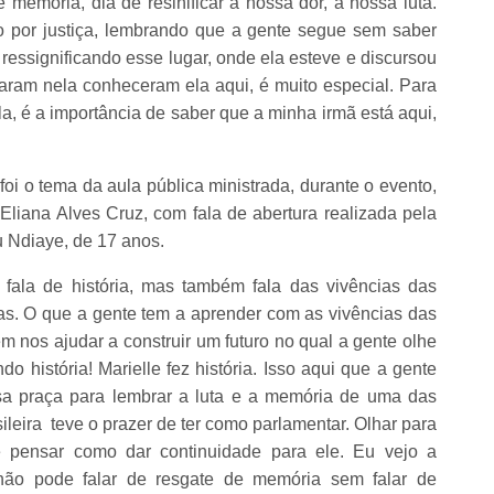
 memória, dia de resinificar a nossa dor, a nossa luta.
 por justiça, lembrando que a gente segue sem saber
ressignificando esse lugar, onde ela esteve e discursou
aram nela conheceram ela aqui, é muito especial. Para
a, é a importância de saber que a minha irmã está aqui,
oi o tema da aula pública ministrada, durante o evento,
 Eliana Alves Cruz, com fala de abertura realizada pela
u Ndiaye, de 17 anos.
fala de história, mas também fala das vivências das
as. O que a gente tem a aprender com as vivências das
 nos ajudar a construir um futuro no qual a gente olhe
o história! Marielle fez história. Isso aqui que a gente
ssa praça para lembrar a luta e a memória de uma das
ileira teve o prazer de ter como parlamentar. Olhar para
e pensar como dar continuidade para ele. Eu vejo a
ão pode falar de resgate de memória sem falar de