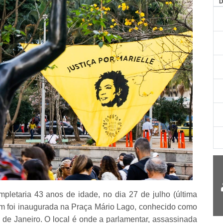
AG
letaria 43 anos de idade, no dia 27 de julho (última
m foi inaugurada na Praça Mário Lago, conhecido como
de Janeiro. O local é onde a parlamentar, assassinada