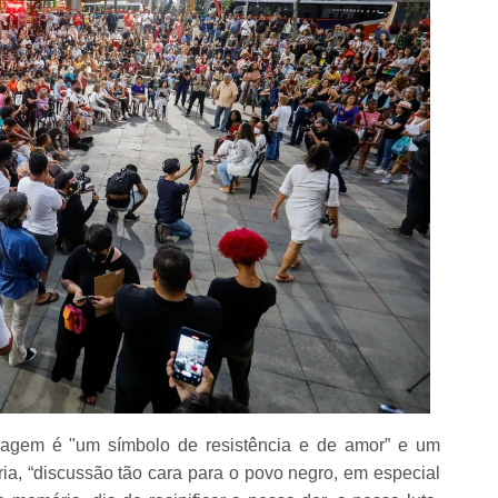
imagem é "um símbolo de resistência e de amor” e um
ia, “discussão tão cara para o povo negro, em especial