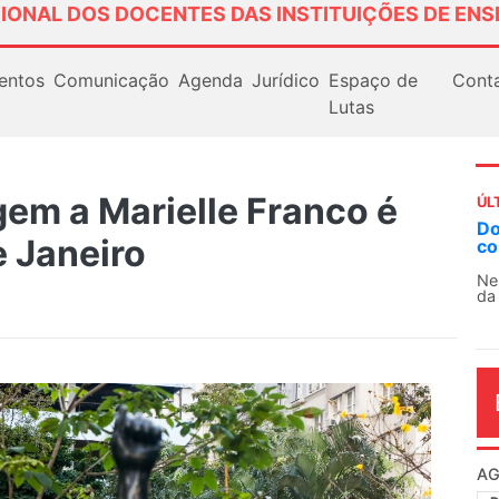
IONAL DOS DOCENTES DAS INSTITUIÇÕES DE ENS
entos
Comunicação
Agenda
Jurídico
Espaço de
Cont
Lutas
em a Marielle Franco é
ÚL
AN
e Janeiro
So
13
O 
co
dia