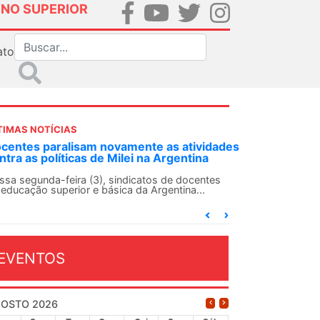
INO SUPERIOR
ato
TIMAS NOTÍCIAS
DES-SN convoca docentes para Dia de
lidariedade Internacionalista com Cuba em
 de agosto
ANDES-SN conclama suas seções sindicais e o
njunto da categoria docente a construírem, no
...
EVENTOS