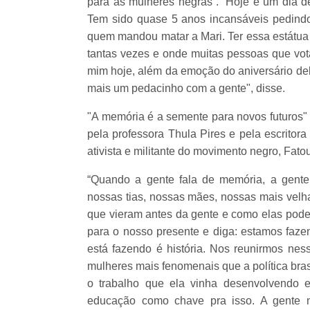
para as mulheres negras”. “Hoje é um dia de
Tem sido quase 5 anos incansáveis pedindo
quem mandou matar a Mari. Ter essa estátua 
tantas vezes e onde muitas pessoas que vot
mim hoje, além da emoção do aniversário del
mais um pedacinho com a gente", disse.
"A memória é a semente para novos futuros" f
pela professora Thula Pires e pela escritora
ativista e militante do movimento negro, Fato
“Quando a gente fala de memória, a gente 
nossas tias, nossas mães, nossas mais velh
que vieram antes da gente e como elas podem
para o nosso presente e diga: estamos fazend
está fazendo é história. Nos reunirmos ne
mulheres mais fenomenais que a política bras
o trabalho que ela vinha desenvolvendo 
educação como chave pra isso. A gente n