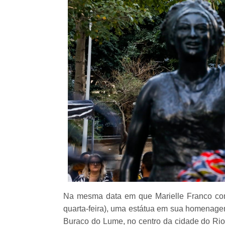
Na mesma data em que Marielle Franco comp
quarta-feira), uma estátua em sua homenage
Buraco do Lume, no centro da cidade do Rio 