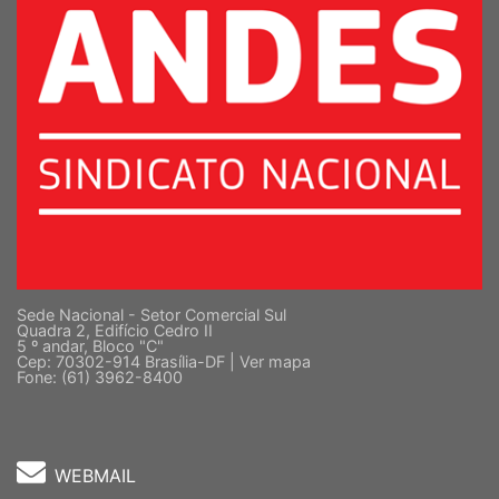
Sede Nacional - Setor Comercial Sul
Quadra 2, Edifício Cedro II
5 º andar, Bloco "C"
Cep: 70302-914 Brasília-DF |
Ver mapa
Fone: (61) 3962-8400
WEBMAIL