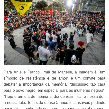
Para Anielle Franco, irmã de Marielle, a imagem é "um
símbolo de resistência e de amor” e um convite para
debater a importância da memória, “discussão tão cara
para o povo negro, em especial para as mulheres negras”.
“Hoje é um dia de memória, dia de resinificar a nossa dor,
a nossa luta. Tem sido quase 5 anos incansáveis pedindo
por justiça, lembrando que a gente segue sem saber quem