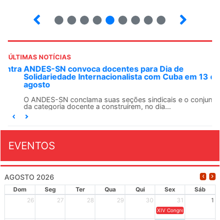
5
6
7
8
9
10
12
13
ÚLTIMAS NOTÍCIAS
ANDES-SN convoca docentes para Dia de
Solidariedade Internacionalista com Cuba em 13 de
agosto
O ANDES-SN conclama suas seções sindicais e o conjunto
da categoria docente a construírem, no dia...
EVENTOS
AGOSTO 2026
Dom
Seg
Ter
Qua
Qui
Sex
Sáb
26
27
28
29
30
31
1
XIV Congresso Brasileiro 