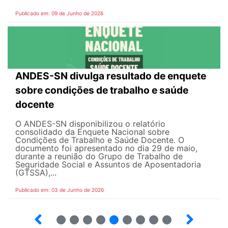
Publicado em: 09 de Junho de 2026
ANDES-SN divulga resultado de enquete
sobre condições de trabalho e saúde
docente
O ANDES-SN disponibilizou o relatório
consolidado da Enquete Nacional sobre
Condições de Trabalho e Saúde Docente. O
documento foi apresentado no dia 29 de maio,
durante a reunião do Grupo de Trabalho de
Seguridade Social e Assuntos de Aposentadoria
(GTSSA),...
Publicado em: 03 de Junho de 2026
3
4
5
6
7
8
9
10