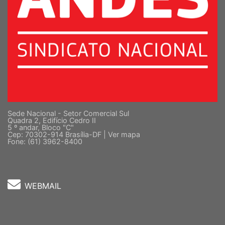
Sede Nacional - Setor Comercial Sul
Quadra 2, Edifício Cedro II
5 º andar, Bloco "C"
Cep: 70302-914 Brasília-DF |
Ver mapa
Fone: (61) 3962-8400
WEBMAIL