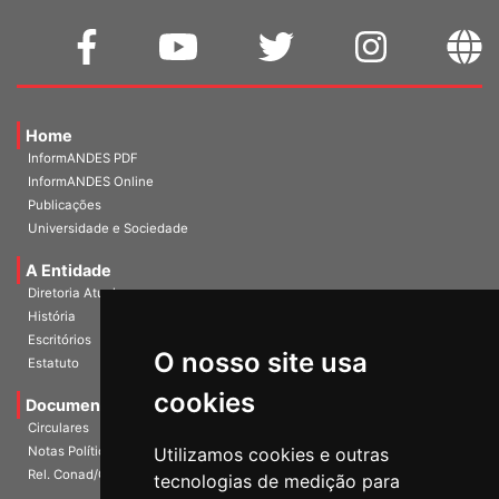
Home
InformANDES PDF
InformANDES Online
Publicações
Universidade e Sociedade
A Entidade
Diretoria Atual
História
O nosso site usa
Escritórios
Estatuto
cookies
Documentos
Circulares
Utilizamos cookies e outras
Notas Políticas
tecnologias de medição para
Rel. Conad/Congresso