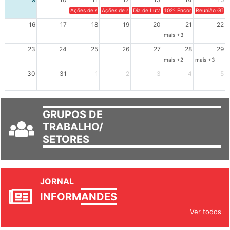
9
10
11
12
13
14
15
Ações de solidariedade a Cuba no Rio Grande do Sul - 100 anos 
Ações de solidariedade a Cuba no Rio Grande do Su
Dia de Luta em Defesa de Cuba e da S
102º Encontro da Regional
Reunião GTPE
16
17
18
19
20
21
22
mais +3
23
24
25
26
27
28
29
mais +2
mais +3
30
31
1
2
3
4
5
GRUPOS DE
TRABALHO/
SETORES
JORNAL
INFORM
ANDES
Ver todos