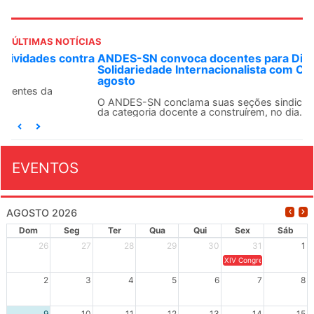
ÚLTIMAS NOTÍCIAS
ANDES-SN convoca docentes para Dia de
Solidariedade Internacionalista com Cuba em 13 de
agosto
O ANDES-SN conclama suas seções sindicais e o conjunto
da categoria docente a construírem, no dia...
EVENTOS
AGOSTO 2026
Dom
Seg
Ter
Qua
Qui
Sex
Sáb
26
27
28
29
30
31
1
XIV Congresso Brasileiro 
2
3
4
5
6
7
8