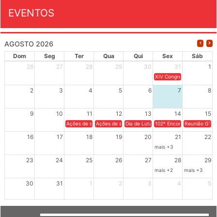
EVENTOS
AGOSTO 2026
Dom
Seg
Ter
Qua
Qui
Sex
Sáb
26
27
28
29
30
31
1
XIV Congresso Brasileiro 
2
3
4
5
6
7
8
9
10
11
12
13
14
15
Ações de solidariedade a Cuba no Rio Grande do Sul - 100 anos 
Ações de solidariedade a Cuba no Rio Grande do Su
Dia de Luta em Defesa de Cuba e da S
102º Encontro da Regional
Reunião GTPE
16
17
18
19
20
21
22
mais +3
23
24
25
26
27
28
29
mais +2
mais +3
30
31
1
2
3
4
5