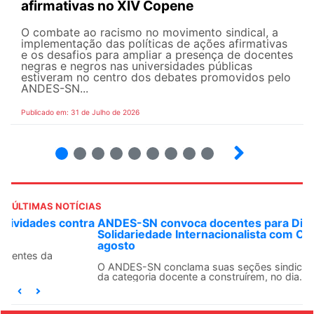
afirmativas no XIV Copene
O combate ao racismo no movimento sindical, a
implementação das políticas de ações afirmativas
e os desafios para ampliar a presença de docentes
negras e negros nas universidades públicas
estiveram no centro dos debates promovidos pelo
ANDES-SN...
Publicado em: 31 de Julho de 2026
2
3
4
5
6
7
8
9
ÚLTIMAS NOTÍCIAS
ANDES-SN convoca docentes para Dia de
Solidariedade Internacionalista com Cuba em 13 de
agosto
O ANDES-SN conclama suas seções sindicais e o conjunto
da categoria docente a construírem, no dia...