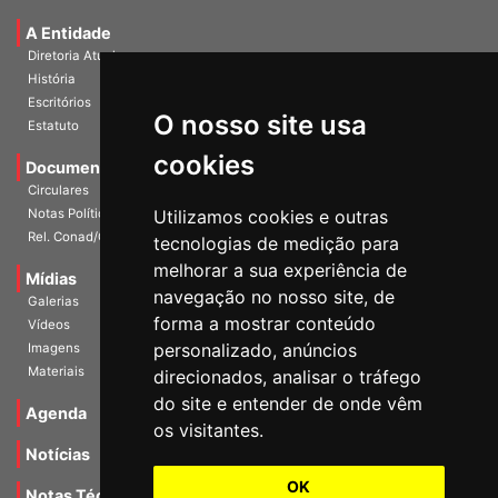
Universidade e Sociedade
A Entidade
Diretoria Atual
História
O nosso site usa
Escritórios
Estatuto
cookies
Documentos
Circulares
Utilizamos cookies e outras
Notas Políticas
tecnologias de medição para
Rel. Conad/Congresso
melhorar a sua experiência de
navegação no nosso site, de
Mídias
Galerias
forma a mostrar conteúdo
Vídeos
personalizado, anúncios
Imagens
direcionados, analisar o tráfego
Materiais
do site e entender de onde vêm
os visitantes.
Agenda
Notícias
OK