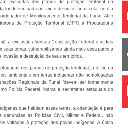
am excluídas dos planos de proteção territorial da
a foi determinada por meio de um ofício circular no dia
denador de Monitoramento Territorial da Funai, Alcir
etoria de Proteção Territorial (DPT) à Procuradoria
i), a exclusão afronta a Constituição Federal e as leis
e suas terras, vulnerabilizando ainda mais essa parcela
invasão e destruição de seus territórios.
logadas dos planos de proteção territorial, o ofício da
imes ambientais em terras indígenas não homologadas
nações Regionais da Funai “devem ser formalmente
o Polícia Federal, Ibama e secretarias estaduais do
dígenas que habitam essas terras, a orientação é para
enúncias às Polícias Civil, Militar e Federal, não
ais voltadas à proteção dos povos indígenas. A única