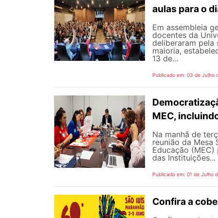
aulas para o di
Em assembleia gera
docentes da Univ
deliberaram pela
maioria, estabele
13 de...
Publicado em: 03 de Julho 
Democratizaçã
MEC, incluind
Na manhã de terç
reunião da Mesa 
Educação (MEC) p
das Instituições...
Publicado em: 01 de Julho 
Confira a cob