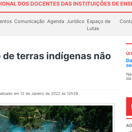
IONAL DOS DOCENTES DAS INSTITUIÇÕES DE ENS
entos
Comunicação
Agenda
Jurídico
Espaço de
Cont
Lutas
o de terras indígenas não
ÚL
AN
So
13
O 
co
dia
alizado em 12 de Janeiro de 2022 às 12h28