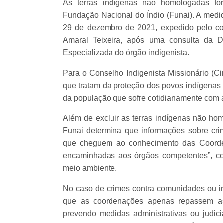
As terras indígenas não homologadas for
Fundação Nacional do Índio (Funai). A medid
29 de dezembro de 2021, expedido pelo coor
Amaral Teixeira, após uma consulta da Dir
Especializada do órgão indigenista.
Para o Conselho Indigenista Missionário (Cim
que tratam da proteção dos povos indígenas 
da população que sofre cotidianamente com a 
Além de excluir as terras indígenas não homo
Funai determina que informações sobre cr
que cheguem ao conhecimento das Coorde
encaminhadas aos órgãos competentes”, com
meio ambiente.
No caso de crimes contra comunidades ou in
que as coordenações apenas repassem as d
prevendo medidas administrativas ou judici