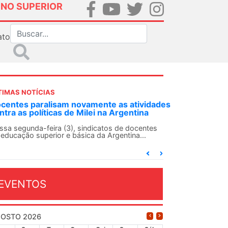
INO SUPERIOR
ato
TIMAS NOTÍCIAS
DES-SN convoca docentes para Dia de
lidariedade Internacionalista com Cuba em
 de agosto
ANDES-SN conclama suas seções sindicais e o
njunto da categoria docente a construírem, no
...
EVENTOS