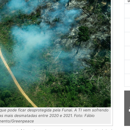
AG
 que pode ficar desprotegida pela Funai. A TI vem sofrendo
das mais desmatadas entre 2020 e 2021. Foto: Fábio
mento/Greenpeace