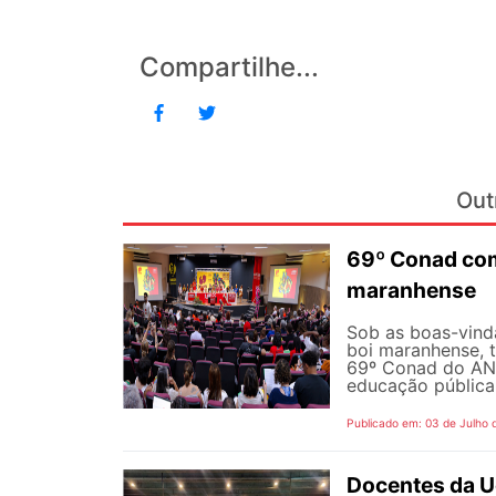
Compartilhe...
Out
69º Conad com
maranhense
Sob as boas-vind
boi maranhense, t
69º Conad do AND
educação pública 
Publicado em: 03 de Julho 
Docentes da U