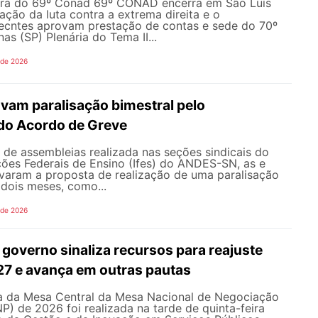
ura do 69º Conad 69º CONAD encerra em São Luís
ção da luta contra a extrema direita e o
ecntes aprovam prestação de contas e sede do 70º
 (SP) Plenária do Tema II...
 de 2026
vam paralisação bimestral pelo
do Acordo de Greve
de assembleias realizada nas seções sindicais do
ições Federais de Ensino (Ifes) do ANDES-SN, as e
varam a proposta de realização de uma paralisação
dois meses, como...
 de 2026
governo sinaliza recursos para reajuste
027 e avança em outras pautas
 da Mesa Central da Mesa Nacional de Negociação
 de 2026 foi realizada na tarde de quinta-feira