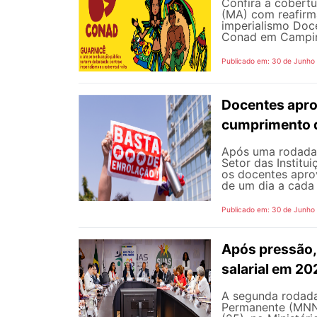
Confira a cobert
(MA) com reafirma
imperialismo Doc
Conad em Campinas
Publicado em: 30 de Junho
Docentes apro
cumprimento 
Após uma rodada 
Setor das Institu
os docentes apro
de um dia a cada 
Publicado em: 30 de Junho
Após pressão, 
salarial em 2
A segunda rodada
Permanente (MNNP)