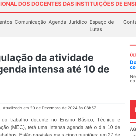
IONAL DOS DOCENTES DAS INSTITUIÇÕES DE ENS
entos
Comunicação
Agenda
Jurídico
Espaço de
Cont
Lutas
ulação da atividade
ÚL
AN
enda intensa até 10 de
So
13
O 
co
dia
.
Atualizado em 20 de Dezembro de 2024 às 08h57
do trabalho docente no Ensino Básico, Técnico e
ação (MEC), terá uma intensa agenda até o dia 10 de
trabalhos. Estão previstas mais cinco reuniões: em 27 de