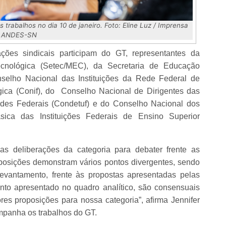
 trabalhos no dia 10 de janeiro. Foto: Eline Luz / Imprensa
ANDES-SN
es sindicais participam do GT, representantes da
ecnológica (Setec/MEC), da Secretaria de Educação
selho Nacional das Instituições da Rede Federal de
ógica (Conif), do Conselho Nacional de Dirigentes das
ades Federais (Condetuf) e do Conselho Nacional dos
ica das Instituições Federais de Ensino Superior
as deliberações da categoria para debater frente as
 posições demonstram vários pontos divergentes, sendo
vantamento, frente às propostas apresentadas pelas
ento apresentado no quadro analítico, são consensuais
es proposições para nossa categoria”, afirma Jennifer
panha os trabalhos do GT.