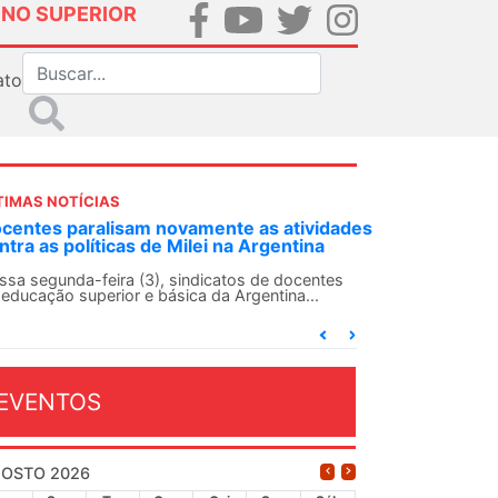
INO SUPERIOR
ato
TIMAS NOTÍCIAS
DES-SN convoca docentes para Dia de
lidariedade Internacionalista com Cuba em
 de agosto
ANDES-SN conclama suas seções sindicais e o
njunto da categoria docente a construírem, no
...
EVENTOS