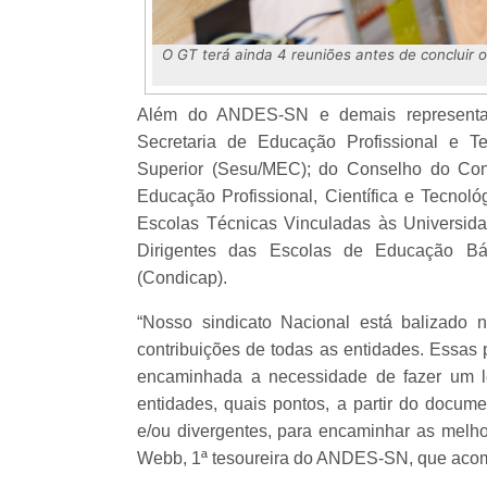
O GT terá ainda 4 reuniões antes de concluir os
Além do ANDES-SN e demais representaçõ
Secretaria de Educação Profissional e T
Superior (Sesu/MEC); do Conselho do Con
Educação Profissional, Científica e Tecnol
Escolas Técnicas Vinculadas às Universid
Dirigentes das Escolas de Educação Bás
(Condicap).
“Nosso sindicato Nacional está balizado n
contribuições de todas as entidades. Essas
encaminhada a necessidade de fazer um le
entidades, quais pontos, a partir do docum
e/ou divergentes, para encaminhar as melhor
Webb, 1ª tesoureira do ANDES-SN, que acom