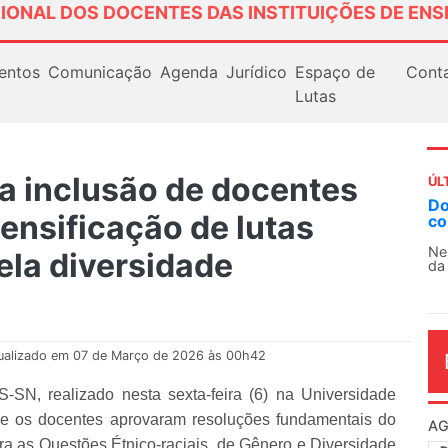
IONAL DOS DOCENTES DAS INSTITUIÇÕES DE ENS
entos
Comunicação
Agenda
Jurídico
Espaço de
Cont
Lutas
 inclusão de docentes
ÚL
AN
tensificação de lutas
So
13
ela diversidade
O 
co
dia
ualizado em 07 de Março de 2026 às 00h42
SN, realizado nesta sexta-feira (6) na Universidade
 e os docentes aprovaram resoluções fundamentais do
ra as Questões Étnico-raciais, de Gênero e Diversidade