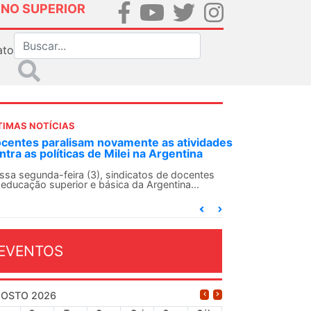
INO SUPERIOR
ato
TIMAS NOTÍCIAS
DES-SN convoca docentes para Dia de
lidariedade Internacionalista com Cuba em
 de agosto
ANDES-SN conclama suas seções sindicais e o
njunto da categoria docente a construírem, no
...
EVENTOS