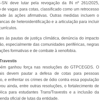
SN deve lutar pela revogação da IN nº 261/2025,
eio de vagas para cotas, classificado como um retrocesso
dade às ações afirmativas. Outras medidas incluem o
ancas de heteroidentificação e a articulação para incluir
currículos.
tes às pautas de justiça climática, denúncia do impacto
ão, especialmente das comunidades periféricas, negras
 ações formativas e de combate à xenofobia.
Travestis
ambém ganhou força nas resoluções do GTPCEGDS. O
cais devem pautar a defesa de cotas para pessoas
so, e enfrentar os crimes de ódio contra essa população
vou ainda, entre outras resoluções, o fortalecimento de
ica para estudantes Trans/Travestis e a inclusão da
nda oficial de lutas da entidade.