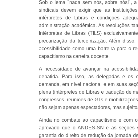
Sob o lema "nada sem nós, sobre nós!", 
sindicais devem exigir que as Instituiçõ
intérpretes de Libras e condições adequ
administração acadêmica. As resoluções ta
Intérpretes de Libras (TILS) exclusivamen
precarização da terceirização. Além disso,
acessibilidade como uma barreira para o r
capacitismo na carreira docente.
A necessidade de avançar na acessibilid
debatida. Para isso, as delegadas e os
demanda, em nível nacional e em suas seções
plena (intérpretes de Libras e tradução de m
congressos, reuniões de GTs e mobilizações
não sejam apenas espectadores, mas sujeitos 
Ainda no combate ao capacitismo e com o in
aprovado que o ANDES-SN e as seções sin
garantia do direito de redução da jornada d