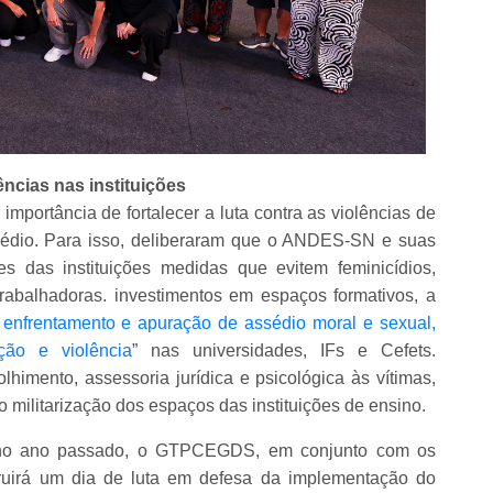
ncias nas instituições
importância de fortalecer a luta contra as violências de
ssédio. Para isso, deliberaram que o ANDES-SN e suas
s das instituições medidas que evitem feminicídios,
trabalhadoras. investimentos em espaços formativos, a
 enfrentamento e apuração de assédio moral e sexual,
ção e violência
” nas universidades, IFs e Cefets.
himento, assessoria jurídica e psicológica às vítimas,
o militarização dos espaços das instituições de ensino.
do no ano passado, o GTPCEGDS, em conjunto com os
struirá um dia de luta em defesa da implementação do