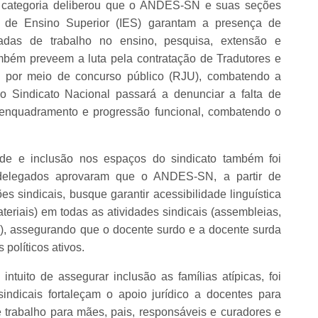
a categoria deliberou que o ANDES-SN e suas seções
es de Ensino Superior (IES) garantam a presença de
adas de trabalho no ensino, pesquisa, extensão e
mbém preveem a luta pela contratação de Tradutores e
te por meio de concurso público (RJU), combatendo a
 o Sindicato Nacional passará a denunciar a falta de
eenquadramento e progressão funcional, combatendo o
ade e inclusão nos espaços do sindicato também foi
 delegados aprovaram que o ANDES-SN, a partir de
 sindicais, busque garantir acessibilidade linguística
ateriais) em todas as atividades sindicais (assembleias,
), assegurando que o docente surdo e a docente surda
políticos ativos.
tuito de assegurar inclusão as famílias atípicas, foi
dicais fortaleçam o apoio jurídico a docentes para
e trabalho para mães, pais, responsáveis e curadores e