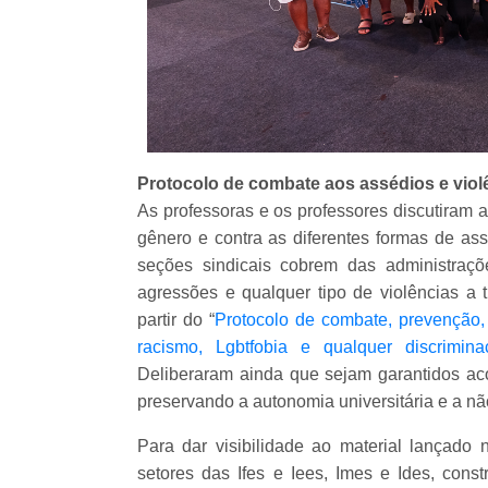
Protocolo de combate aos assédios e violê
As professoras e os professores discutiram a 
gênero e contra as diferentes formas de a
seções sindicais cobrem das administraçõe
agressões e qualquer tipo de violências a 
partir do “
Protocolo de combate, prevenção,
racismo, Lgbtfobia e qualquer discrimina
Deliberaram ainda que sejam garantidos acol
preservando a autonomia universitária e a nã
Para dar visibilidade ao material lança
setores das Ifes e Iees, Imes e Ides, con