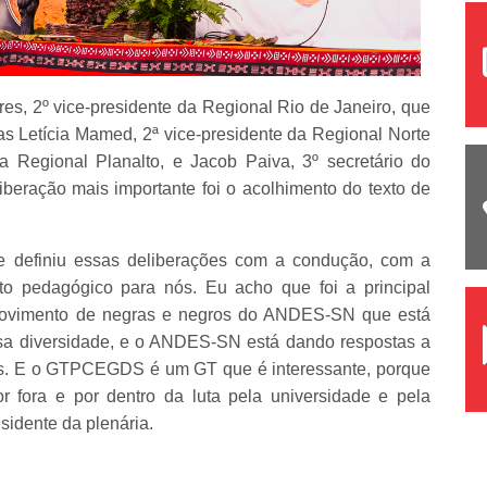
res, 2º vice-presidente da Regional Rio de Janeiro, que
as Letícia Mamed, 2ª vice-presidente da Regional Norte
da Regional Planalto, e Jacob Paiva, 3º secretário do
eração mais importante foi o acolhimento do texto de
te definiu essas deliberações com a condução, com a
to pedagógico para nós. Eu acho que foi a principal
 movimento de negras e negros do ANDES-SN que está
ssa diversidade, e o ANDES-SN está dando respostas a
tas. E o GTPCEGDS é um GT que é interessante, porque
or fora e por dentro da luta pela universidade e pela
sidente da plenária.