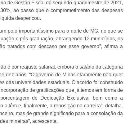
tório de Gestão Fiscal do segundo quadrimestre de 2021,
ceu 30%, ao passo que o comprometimento das despesas
liquida despencou.
um polo importantíssimo para o norte de MG, no que se
aduação e pós-graduação, abrangendo 13 municípios, os
são tratados com descaso por esse governo”, afirma a
o é por reajuste salarial, embora o salário da categoria
 de dez anos. “O governo de Minas claramente não quer
es das universidades estaduais. O acordo foi construído
 incorporação de gratificações que já temos em forma de
a porcentagem de Dedicação Exclusiva, bem como a
a têm e, finalmente, a reposição na carreira”, detalha.
anceiro, mas de grande significado para a consolação da
des mineiras”, acrescenta.