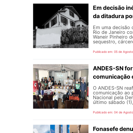
Em decisão iné
da ditadura p
Em uma decisão co
Rio de Janeiro c
Waneir Pinheiro 
sequestro, cárcere
Publicado em: 05 de Agost
ANDES-SN fort
comunicação c
O ANDES-SN reafi
comunicação ao p
Nacional pela De
último sábado (1),
Publicado em: 04 de Agost
Fonasefe denu