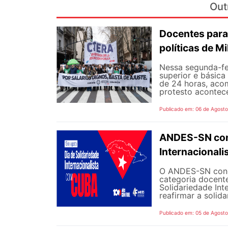
Out
Docentes para
políticas de Mi
Nessa segunda-fe
superior e básica
de 24 horas, aco
protesto aconteceu
Publicado em: 06 de Agost
ANDES-SN conv
Internacional
O ANDES-SN concl
categoria docente
Solidariedade Int
reafirmar a solida
Publicado em: 05 de Agost