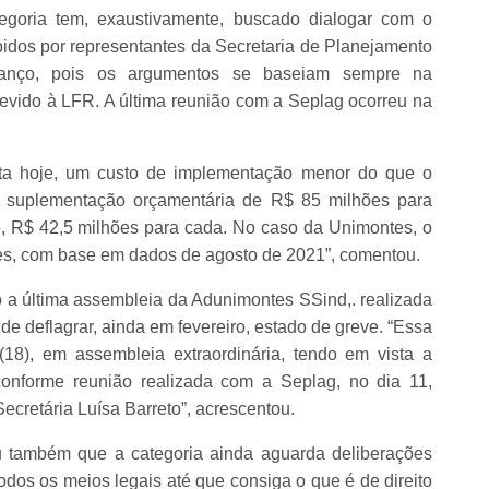
tegoria tem, exaustivamente, buscado dialogar com o
idos por representantes da Secretaria de Planejamento
vanço, pois os argumentos se baseiam sempre na
evido à LFR. A última reunião com a Seplag ocorreu na
nta hoje, um custo de implementação menor do que o
a suplementação orçamentária de R$ 85 milhões para
, R$ 42,5 milhões para cada. No caso da Unimontes, o
ões, com base em dados de agosto de 2021”, comentou.
 a última assembleia da Adunimontes SSind,. realizada
 de deflagrar, ainda em fevereiro, estado de greve. “Essa
 (18), em assembleia extraordinária, tendo em vista a
onforme reunião realizada com a Seplag, no dia 11,
cretária Luísa Barreto”, acrescentou.
u também que a categoria ainda aguarda deliberações
todos os meios legais até que consiga o que é de direito