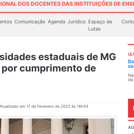
IONAL DOS DOCENTES DAS INSTITUIÇÕES DE ENS
entos
Comunicação
Agenda
Jurídico
Espaço de
Cont
Lutas
sidades estaduais de MG
ÚL
AN
 por cumprimento de
So
13
O 
co
dia
Atualizado em 17 de Fevereiro de 2022 às 16h54