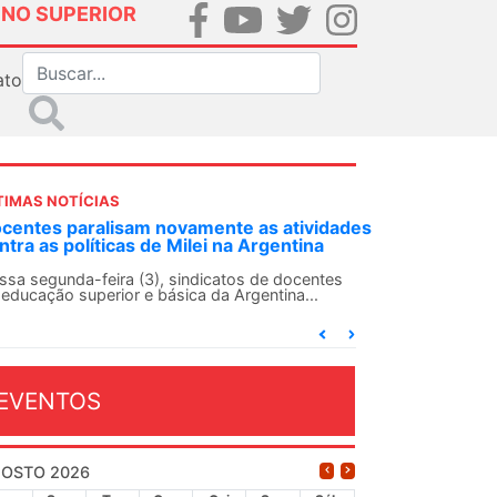
INO SUPERIOR
ato
TIMAS NOTÍCIAS
DES-SN convoca docentes para Dia de
lidariedade Internacionalista com Cuba em
 de agosto
ANDES-SN conclama suas seções sindicais e o
njunto da categoria docente a construírem, no
...
EVENTOS