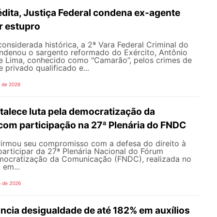
dita, Justiça Federal condena ex-agente
or estupro
nsiderada histórica, a 2ª Vara Federal Criminal do
ondenou o sargento reformado do Exército, Antônio
de Lima, conhecido como "Camarão”, pelos crimes de
 privado qualificado e...
o de 2026
alece luta pela democratização da
om participação na 27ª Plenária do FNDC
rmou seu compromisso com a defesa do direito à
articipar da 27ª Plenária Nacional do Fórum
mocratização da Comunicação (FNDC), realizada no
 em...
o de 2026
ncia desigualdade de até 182% em auxílios