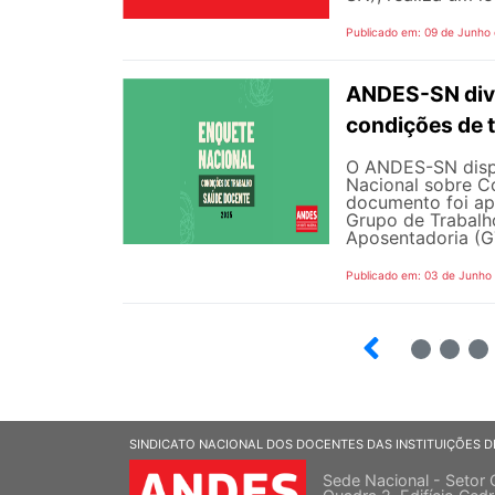
Publicado em: 09 de Junho
ANDES-SN divu
condições de 
O ANDES-SN dispo
Nacional sobre C
documento foi ap
Grupo de Trabalh
Aposentadoria (GT
Publicado em: 03 de Junho
3
4
5
SINDICATO NACIONAL DOS DOCENTES DAS INSTITUIÇÕES D
Sede Nacional - Setor 