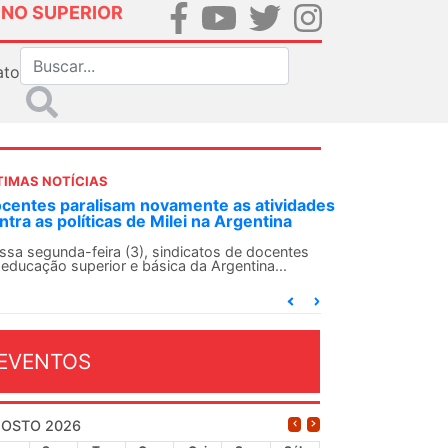
INO SUPERIOR
ato
TIMAS NOTÍCIAS
idades
ANDES-SN convoca docentes para Dia de
a
Solidariedade Internacionalista com Cuba em
13 de agosto
ntes
O ANDES-SN conclama suas seções sindicais e o
conjunto da categoria docente a construírem, no
dia...
EVENTOS
OSTO 2026