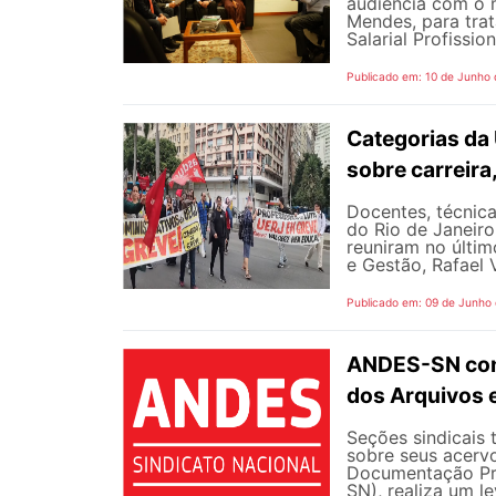
audiência com o m
Mendes, para trat
Salarial Profissio
Publicado em: 10 de Junho
Categorias da
sobre carreira
Docentes, técnica
do Rio de Janeiro
reuniram no últim
e Gestão, Rafael V
Publicado em: 09 de Junho
ANDES-SN conv
dos Arquivos 
Seções sindicais 
sobre seus acerv
Documentação Pro
SN), realiza um l