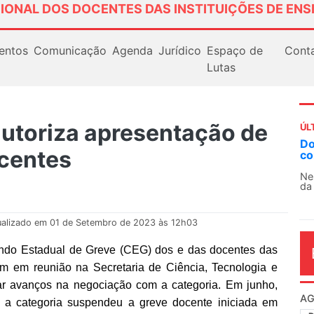
IONAL DOS DOCENTES DAS INSTITUIÇÕES DE ENS
entos
Comunicação
Agenda
Jurídico
Espaço de
Cont
Lutas
utoriza apresentação de
ÚL
Docentes paralisam novamente as ativ
ocentes
contra as políticas de Milei na Argentin
Nessa segunda-feira (3), sindicatos de doce
da educação superior e básica da Argentina...
ualizado em 01 de Setembro de 2023 às 12h03
ndo Estadual de Greve (CEG) dos e das docentes das
ram em reunião na
Secretaria de Ciência, Tecnologia e
rar avanços na negociação com a categoria. Em junho,
AG
 a categoria suspendeu a greve docente iniciada em