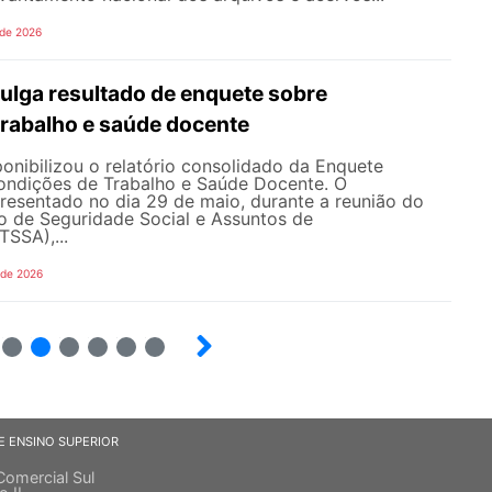
 de 2026
lga resultado de enquete sobre
trabalho e saúde docente
nibilizou o relatório consolidado da Enquete
ondições de Trabalho e Saúde Docente. O
resentado no dia 29 de maio, durante a reunião do
o de Seguridade Social e Assuntos de
SSA),...
 de 2026
6
7
8
9
10
E ENSINO SUPERIOR
Comercial Sul