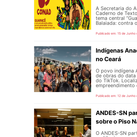
A Secretaria do A
Caderno de Texto
tema central “Gua
Balaiada: contra o
Publicado em: 15 de Junho
Indígenas Anac
no Ceará
O povo indígena A
de obras do data
do TikTok. Locali
empreendimento é 
Publicado em: 12 de Junho
ANDES-SN part
sobre o Piso N
O ANDES-SN partic