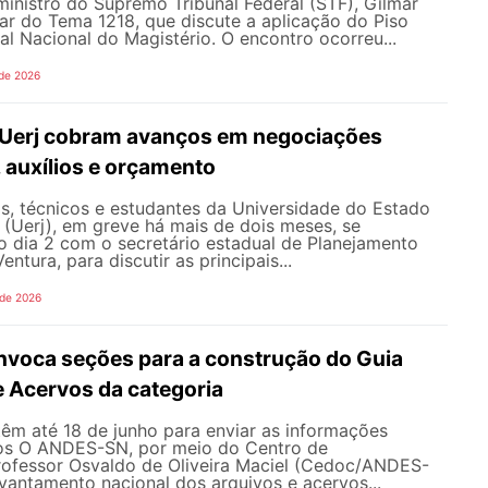
inistro do Supremo Tribunal Federal (STF), Gilmar
ar do Tema 1218, que discute a aplicação do Piso
nal Nacional do Magistério. O encontro ocorreu...
 de 2026
 Uerj cobram avanços em negociações
, auxílios e orçamento
s, técnicos e estudantes da Universidade do Estado
 (Uerj), em greve há mais de dois meses, se
o dia 2 com o secretário estadual de Planejamento
entura, para discutir as principais...
 de 2026
oca seções para a construção do Guia
e Acervos da categoria
têm até 18 de junho para enviar as informações
os O ANDES-SN, por meio do Centro de
fessor Osvaldo de Oliveira Maciel (Cedoc/ANDES-
evantamento nacional dos arquivos e acervos...