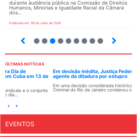
durante audiência pública na Comissão de Direitos
Humanos, Minorias e Igualdade Racial da Câmara
dos...
Publicado em: 09 de Julho de 2026
2
3
4
5
6
7
8
9
ÚLTIMAS NOTÍCIAS
Em decisão inédita, Justiça Federal condena ex-
agente da ditadura por estupro
Em uma decisão considerada histórica, a 2ª Vara Federal
Criminal do Rio de Janeiro condenou o...
EVENTOS