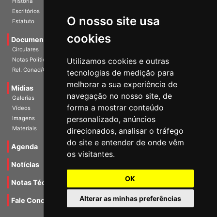
Escritórios
Estatuto
O nosso site usa
Documentos
cookies
Circulares
Notas Políticas
Utilizamos cookies e outras
Rel. Conad/Congresso
tecnologias de medição para
Mídias
melhorar a sua experiência de
Galerias
navegação no nosso site, de
Vídeos
forma a mostrar conteúdo
Imagens
personalizado, anúncios
Materiais
direcionados, analisar o tráfego
Agenda
do site e entender de onde vêm
os visitantes.
Notícias
Notas Técnicas
OK
Fale Conocsco
Alterar as minhas preferências
MANTIDO POR Camaleão Soft