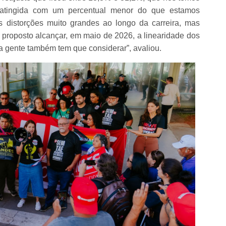
 atingida com um percentual menor do que estamos
 distorções muito grandes ao longo da carreira, mas
 proposto alcançar, em maio de 2026, a linearidade dos
 a gente também tem que considerar”, avaliou.