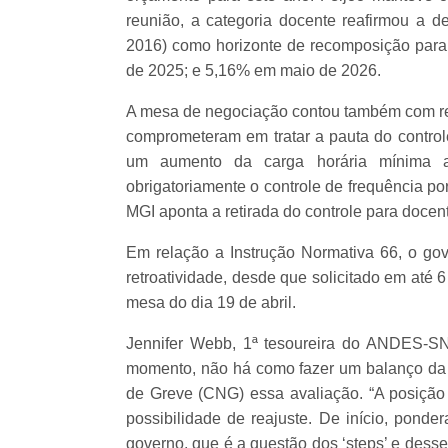
reunião, a categoria docente reafirmou a 
2016) como horizonte de recomposição para
de 2025; e 5,16% em maio de 2026.
A mesa de negociação contou também com re
comprometeram em tratar a pauta do control
um aumento da carga horária mínima a 
obrigatoriamente o controle de frequência po
MGI aponta a retirada do controle para doce
Em relação a Instrução Normativa 66, o go
retroatividade, desde que solicitado em até
mesa do dia 19 de abril.
Jennifer Webb, 1ª tesoureira do ANDES-SN
momento, não há como fazer um balanço da
de Greve (CNG) essa avaliação. “A posição 
possibilidade de reajuste. De início, pond
governo, que é a questão dos ‘steps’ e dess