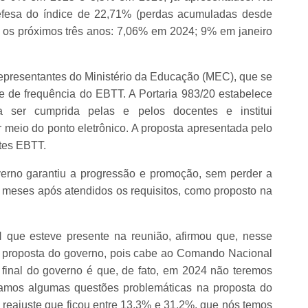
defesa do índice de 22,71% (perdas acumuladas desde
 os próximos três anos: 7,06% em 2024; 9% em janeiro
presentantes do Ministério da Educação (MEC), que se
e de frequência do EBTT. A Portaria 983/20 estabelece
ser cumprida pelas e pelos docentes e institui
r meio do ponto eletrônico. A proposta apresentada pelo
ntes EBTT.
verno garantiu a progressão e promoção, sem perder a
 6 meses após atendidos os requisitos, como proposto na
 que esteve presente na reunião, afirmou que, nesse
 proposta do governo, pois cabe ao Comando Nacional
final do governo é que, de fato, em 2024 não teremos
eramos algumas questões problemáticas na proposta do
e reajuste que ficou entre 13,3% e 31,2%, que nós temos