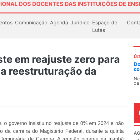
IONAL DOS DOCENTES DAS INSTITUIÇÕES DE ENS
entos
Comunicação
Agenda
Jurídico
Espaço de
Cont
Lutas
ste em reajuste zero para
ÚL
AN
a reestruturação da
So
13
O 
co
dia
, o governo insistiu no reajuste de 0% em 2024 e não
 da carreira do Magistério Federal, durante a quinta
Temporária de Carreira. A reunião ocorreu na manhã