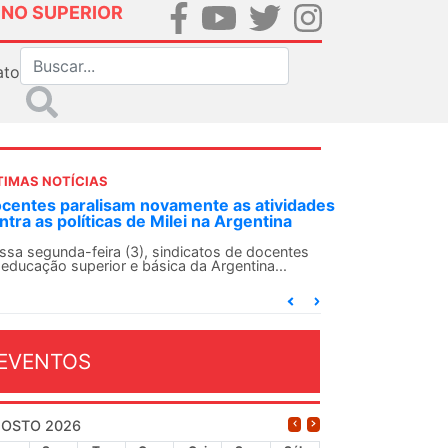
INO SUPERIOR
ato
TIMAS NOTÍCIAS
DES-SN convoca docentes para Dia de
lidariedade Internacionalista com Cuba em
 de agosto
ANDES-SN conclama suas seções sindicais e o
njunto da categoria docente a construírem, no
...
EVENTOS