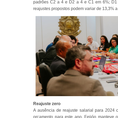
padrões C2 a 4 e D2 a 4 e C1 em 6%; D1 
reajustes propostos podem variar de 13,3% a
Reajuste zero
A ausência de reajuste salarial para 2024 
orçamento para este ano. Feijóo manteve