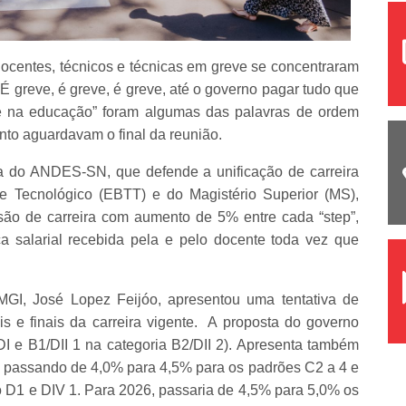
ocentes, técnicos e técnicas em greve se concentraram
 “É greve, é greve, é greve, até o governo pagar tudo que
te na educação” foram algumas das palavras de ordem
nto aguardavam o final da reunião.
a do ANDES-SN, que defende a unificação de carreira
e Tecnológico (EBTT) e do Magistério Superior (MS),
ssão de carreira com aumento de 5% entre cada “step”,
ça salarial recebida pela e pelo docente toda vez que
MGI, José Lopez Feijóo, apresentou uma tentativa de
ais e finais da carreira vigente. A proposta do governo
/DI e B1/DII 1 na categoria B2/DII 2). Apresenta também
, passando de 4,0% para 4,5% para os padrões C2 a 4 e
 D1 e DIV 1. Para 2026, passaria de 4,5% para 5,0% os