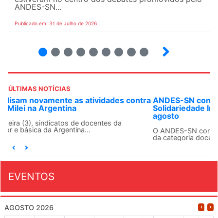
ANDES-SN...
Publicado em: 31 de Julho de 2026
2
3
4
5
6
7
8
9
ÚLTIMAS NOTÍCIAS
ANDES-SN convoca docentes para Dia de
Solidariedade Internacionalista com Cuba em 13 de
agosto
O ANDES-SN conclama suas seções sindicais e o conjunto
da categoria docente a construírem, no dia...
EVENTOS
AGOSTO 2026