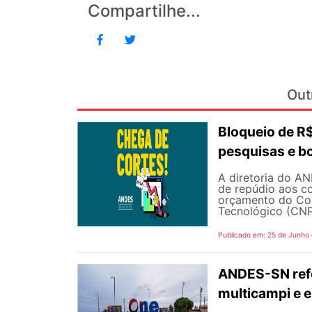
Compartilhe...
Out
Bloqueio de 
pesquisas e b
A diretoria do AN
de repúdio aos c
orçamento do Con
Tecnológico (CNPq
Publicado em: 25 de Junho
ANDES-SN refo
multicampi e e