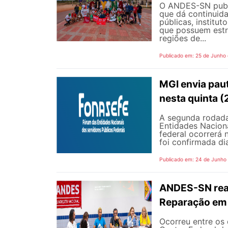
O ANDES-SN public
que dá continuid
públicas, institut
que possuem estr
regiões de...
Publicado em: 25 de Junho
MGI envia pau
nesta quinta (
A segunda rodada
Entidades Naciona
federal ocorrerá n
foi confirmada dia
Publicado em: 24 de Junho
ANDES-SN reaf
Reparação em 
Ocorreu entre os 