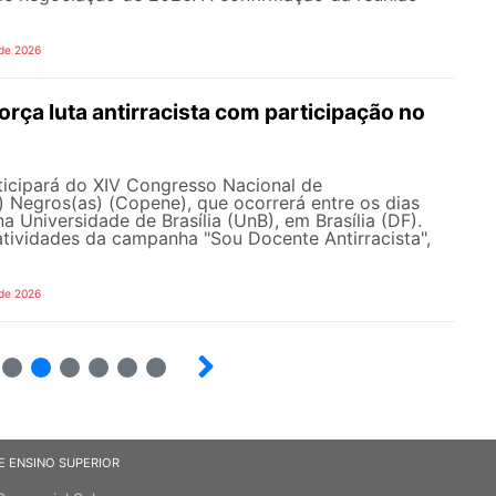
 de 2026
ça luta antirracista com participação no
cipará do XIV Congresso Nacional de
 Negros(as) (Copene), que ocorrerá entre os dias
na Universidade de Brasília (UnB), em Brasília (DF).
tividades da campanha "Sou Docente Antirracista",
 de 2026
5
6
7
8
9
10
E ENSINO SUPERIOR