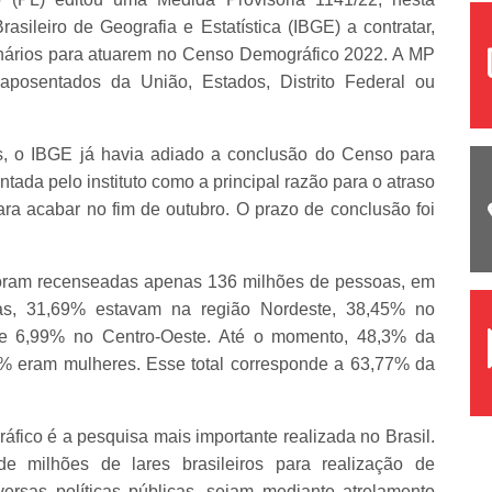
Brasileiro de Geografia e Estatística (IBGE) a contratar,
ionários para atuarem no Censo Demográfico 2022. A MP
 aposentados da União, Estados, Distrito Federal ou
s, o IBGE já havia adiado a conclusão do Censo para
tada pelo instituto como a principal razão para o atraso
para acabar no fim de outubro. O prazo de conclusão foi
foram recenseadas apenas 136 milhões de pessoas, em
tas, 31,69% estavam na região Nordeste, 38,45% no
e 6,99% no Centro-Oeste. Até o momento, 48,3% da
 eram mulheres. Esse total corresponde a 63,77% da
ico é a pesquisa mais importante realizada no Brasil.
de milhões de lares brasileiros para realização de
ersas políticas públicas, sejam mediante atrelamento