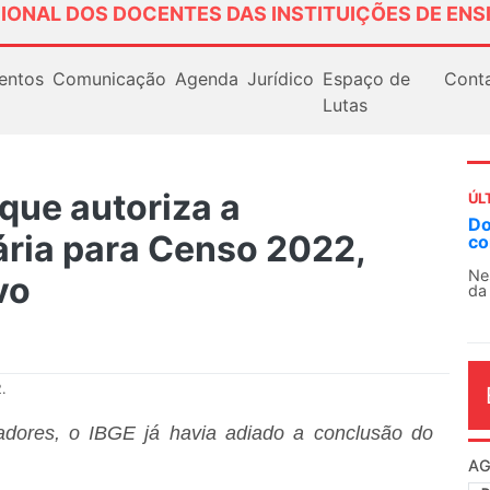
IONAL DOS DOCENTES DAS INSTITUIÇÕES DE ENS
entos
Comunicação
Agenda
Jurídico
Espaço de
Cont
Lutas
que autoriza a
ÚL
AN
ria para Censo 2022,
So
13
vo
O 
co
dia
.
adores, o IBGE já havia adiado a conclusão do