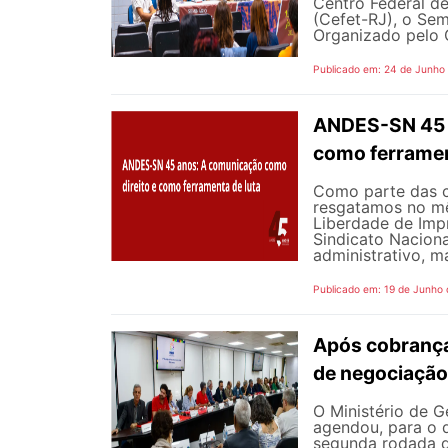
Centro Federal d
(Cefet-RJ), o Sem
Organizado pelo G
Publicado em: 24 de Junho
ANDES-SN 45 A
como ferramen
Como parte das 
resgatamos no mê
Liberdade de Impr
Sindicato Nacion
administrativo, m
Publicado em: 19 de Junho
Após cobrança
de negociação
O Ministério de G
agendou, para o d
segunda rodada d