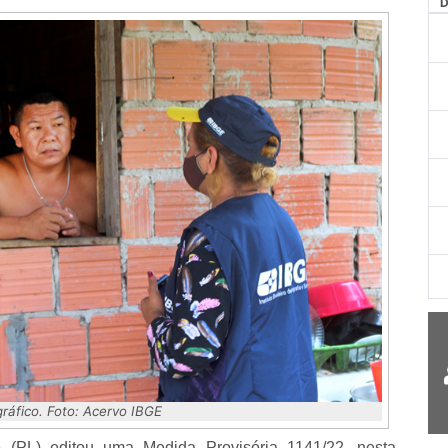
AG
áfico. Foto: Acervo IBGE
o (PL) editou uma Medida Provisória 1141/22, nesta