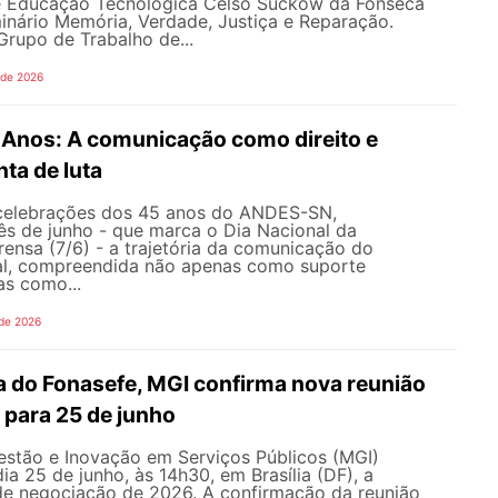
e Educação Tecnológica Celso Suckow da Fonseca
inário Memória, Verdade, Justiça e Reparação.
rupo de Trabalho de...
 de 2026
nos: A comunicação como direito e
ta de luta
celebrações dos 45 anos do ANDES-SN,
s de junho - que marca o Dia Nacional da
ensa (7/6) - a trajetória da comunicação do
al, compreendida não apenas como suporte
as como...
 de 2026
 do Fonasefe, MGI confirma nova reunião
 para 25 de junho
estão e Inovação em Serviços Públicos (MGI)
ia 25 de junho, às 14h30, em Brasília (DF), a
e negociação de 2026. A confirmação da reunião