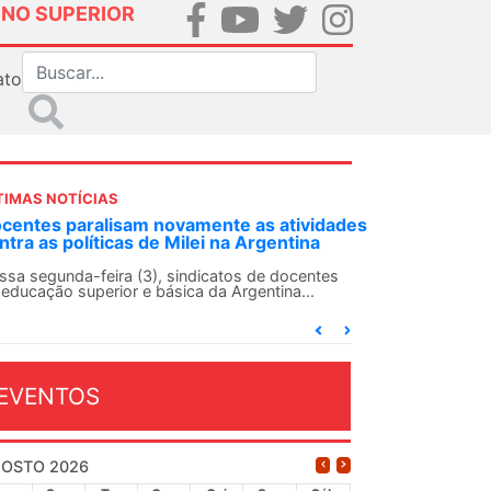
INO SUPERIOR
ato
TIMAS NOTÍCIAS
DES-SN convoca docentes para Dia de
lidariedade Internacionalista com Cuba em
 de agosto
ANDES-SN conclama suas seções sindicais e o
njunto da categoria docente a construírem, no
...
EVENTOS