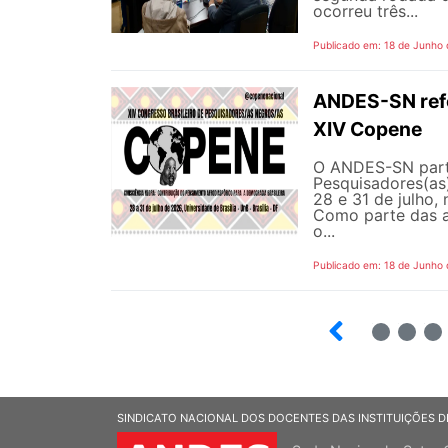
ocorreu três...
Publicado em: 18 de Junho
ANDES-SN refor
XIV Copene
O ANDES-SN parti
Pesquisadores(as)
28 e 31 de julho, 
Como parte das a
o...
Publicado em: 18 de Junho
2
3
4
SINDICATO NACIONAL DOS DOCENTES DAS INSTITUIÇÕES D