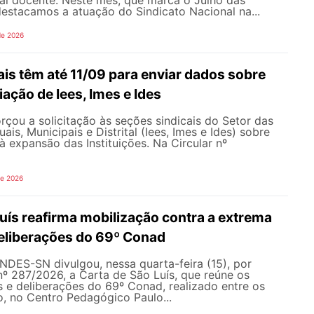
al docente. Neste mês, que marca o Julho das
 destacamos a atuação do Sindicato Nacional na...
de 2026
is têm até 11/09 para enviar dados sobre
iação de Iees, Imes e Ides
çou a solicitação às seções sindicais do Setor das
uais, Municipais e Distrital (Iees, Imes e Ides) sobre
à expansão das Instituições. Na Circular nº
de 2026
uís reafirma mobilização contra a extrema
 deliberações do 69º Conad
NDES-SN divulgou, nessa quarta-feira (15), por
nº 287/2026, a Carta de São Luís, que reúne os
s e deliberações do 69º Conad, realizado entre os
ho, no Centro Pedagógico Paulo...