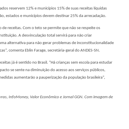
tados reservem 12% e municípios 15% de suas receitas líquidas
ão, estados e municípios devem destinar 25% da arrecadação.
o de receitas. Com o teto se permite que não se respeite os
tituição. A desvinculação total servirá para não criar
uma alternativa para não gerar problemas de inconstitucionalidade
icas”, comenta Eblin Farage, secretária-geral do ANDES-SN.
eitas já é sentido no Brasil. “Há crianças sem escola para estudar
pacto se sente na diminuição do acesso aos serviços públicos,
edidas aumentarão a pauperização da população brasileira”,
avras, InfoMoney, Valor Econômico e Jornal GGN. Com imagem de