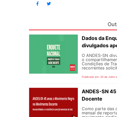
Out
Dados da Enqu
divulgados ap
O ANDES-SN divulg
o compartilhamen
Condições de Tra
recorrentes solici
Publicado em: 20 de Julho 
ANDES-SN 45 
Docente
Como parte das 
mensal de reporta