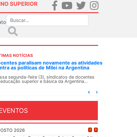
INO SUPERIOR
ato
TIMAS NOTÍCIAS
DES-SN convoca docentes para Dia de
lidariedade Internacionalista com Cuba em
 de agosto
ANDES-SN conclama suas seções sindicais e o
njunto da categoria docente a construírem, no
...
EVENTOS