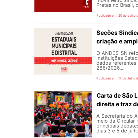
movimento sindic
Pretas no Brasil,
Publicado em: 20 de Julho 
Seções Sindica
criação e ampl
O ANDES-SN refor
Instituições Estad
dados referentes 
286/2026,...
Publicado em: 17 de Julho 
Carta de São L
direita e traz
A Secretaria do A
meio da Circular 
principais debate
dias 3 e 5 de jul