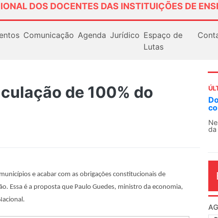
IONAL DOS DOCENTES DAS INSTITUIÇÕES DE ENS
entos
Comunicação
Agenda
Jurídico
Espaço de
Cont
Lutas
nculação de 100% do
ÚL
AN
So
13
O 
co
dia
 municípios e acabar com as obrigações constitucionais de
o. Essa é a proposta que Paulo Guedes, ministro da economia,
Nacional.