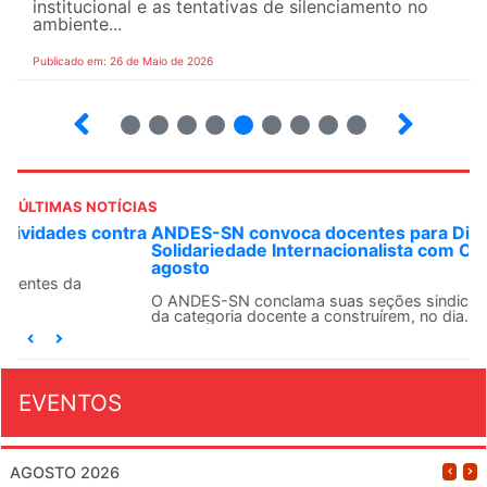
institucional e as tentativas de silenciamento no
ambiente...
Publicado em: 26 de Maio de 2026
4
5
6
7
8
9
10
12
ÚLTIMAS NOTÍCIAS
ANDES-SN convoca docentes para Dia de
Solidariedade Internacionalista com Cuba em 13 de
agosto
O ANDES-SN conclama suas seções sindicais e o conjunto
da categoria docente a construírem, no dia...
EVENTOS