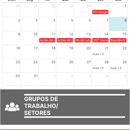
Dom
Seg
Ter
Qua
Qui
Sex
Sáb
26
27
28
29
30
31
1
XIV Congresso Brasileiro 
2
3
4
5
6
7
8
9
10
11
12
13
14
15
Ações de solidariedade a Cuba no Rio Grande do Sul - 100 anos 
Ações de solidariedade a Cuba no Rio Grande do Su
Dia de Luta em Defesa de Cuba e da S
102º Encontro da Regional
Reunião GTPE
16
17
18
19
20
21
22
mais +3
23
24
25
26
27
28
29
mais +2
mais +3
30
31
1
2
3
4
5
GRUPOS DE
TRABALHO/
SETORES