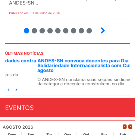
ANDES-SN...
Publicado em: 31 de Julho de 2026
2
3
4
5
6
7
8
9
ÚLTIMAS NOTÍCIAS
ANDES-SN convoca docentes para Dia de
Solidariedade Internacionalista com Cuba em 13 de
agosto
O ANDES-SN conclama suas seções sindicais e o conjunto
da categoria docente a construírem, no dia...
EVENTOS
AGOSTO 2026