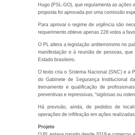
Hugo (PSL-GO), que regulamenta as ações estat
proposta foi aprovada por uma comissão esp
Para aprovar o regime de urgência são neces
requerimento obteve apenas 228 votos a favo
O PL altera a legislação antiterrorismo no país
manifestação e à reunião de pessoas, que 
Estado brasileiro.
O texto cria o Sistema Nacional (SNC) e a P
do Gabinete de Segurança Institucional d
treinamento e qualificação de profissiona
preventivas e repressivas, “sigilosas ou ostens
Há previsão, ainda, de pedidos de local
operações de infiltração em ações realizadas d
Projeto
O PL estava parado desde 2019 e começou a 