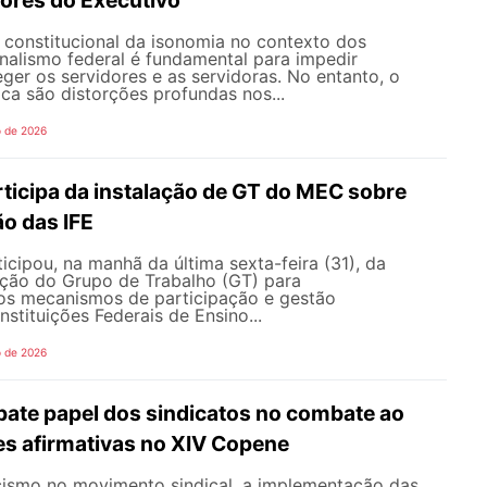
dores do Executivo
o constitucional da isonomia no contexto dos
onalismo federal é fundamental para impedir
teger os servidores e as servidoras. No entanto, o
ica são distorções profundas nos...
o de 2026
icipa da instalação de GT do MEC sobre
o das IFE
ipou, na manhã da última sexta-feira (31), da
ação do Grupo de Trabalho (GT) para
s mecanismos de participação e gestão
nstituições Federais de Ensino...
o de 2026
te papel dos sindicatos no combate ao
es afirmativas no XIV Copene
ismo no movimento sindical, a implementação das