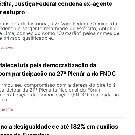
dita, Justiça Federal condena ex-agente
or estupro
nsiderada histórica, a 2ª Vara Federal Criminal do
ondenou o sargento reformado do Exército, Antônio
de Lima, conhecido como "Camarão”, pelos crimes de
 privado qualificado e...
o de 2026
alece luta pela democratização da
om participação na 27ª Plenária do FNDC
rmou seu compromisso com a defesa do direito à
articipar da 27ª Plenária Nacional do Fórum
mocratização da Comunicação (FNDC), realizada no
 em...
o de 2026
ncia desigualdade de até 182% em auxílios