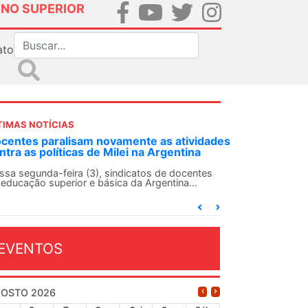
INO SUPERIOR
ato
TIMAS NOTÍCIAS
ANDES-SN convoca docentes para Dia de
Solidariedade Internacionalista com Cuba em
13 de agosto
O ANDES-SN conclama suas seções sindicais e o
conjunto da categoria docente a construírem, no
dia...
EVENTOS
OSTO 2026