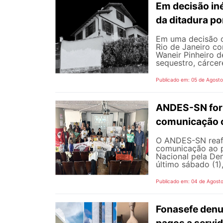
Em decisão iné
da ditadura p
Em uma decisão co
Rio de Janeiro c
Waneir Pinheiro 
sequestro, cárcere
Publicado em: 05 de Agost
ANDES-SN fort
comunicação c
O ANDES-SN reafi
comunicação ao p
Nacional pela De
último sábado (1),
Publicado em: 04 de Agost
Fonasefe denu