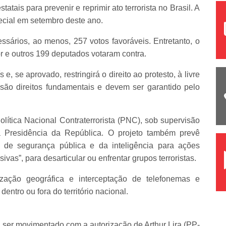
ais para prevenir e reprimir ato terrorista no Brasil. A
ecial em setembro deste ano.
sários, ao menos, 257 votos favoráveis. Entretanto, o
r e outros 199 deputados votaram contra.
 e, se aprovado, restringirá o direito ao protesto, à livre
são direitos fundamentais e devem ser garantido pelo
olítica Nacional Contraterrorista (PNC), sob supervisão
a Presidência da República. O projeto também prevê
is de segurança pública e da inteligência para ações
ivas”, para desarticular ou enfrentar grupos terroristas.
ização geográfica e interceptação de telefonemas e
entro ou fora do território nacional.
ser movimentado com a autorização de Arthur Lira (PP-