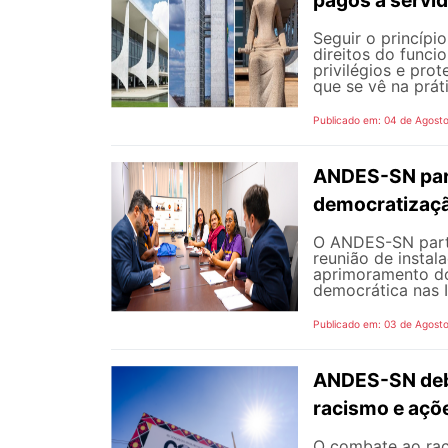
pagos a servi
Seguir o princípi
direitos do funci
privilégios e pro
que se vê na prát
Publicado em: 04 de Agost
ANDES-SN part
democratizaçã
O ANDES-SN partic
reunião de instal
aprimoramento do
democrática nas I
Publicado em: 03 de Agost
ANDES-SN deba
racismo e açõ
O combate ao rac