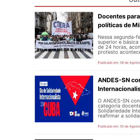
Docentes para
políticas de Mi
Nessa segunda-fe
superior e básica
de 24 horas, aco
protesto aconteceu
Publicado em: 06 de Agost
ANDES-SN conv
Internacional
O ANDES-SN concl
categoria docente
Solidariedade Int
reafirmar a solida
Publicado em: 05 de Agost