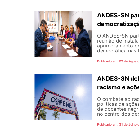
ANDES-SN part
democratizaçã
O ANDES-SN partic
reunião de instal
aprimoramento do
democrática nas I
Publicado em: 03 de Agost
ANDES-SN deba
racismo e açõ
O combate ao rac
políticas de açõe
de docentes negra
no centro dos de
Publicado em: 31 de Julho 