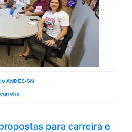
a do ANDES-SN
carreira
ropostas para carreira e