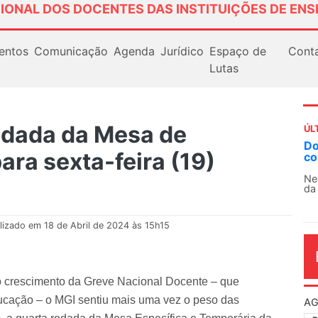
IONAL DOS DOCENTES DAS INSTITUIÇÕES DE ENS
entos
Comunicação
Agenda
Jurídico
Espaço de
Cont
Lutas
odada da Mesa de
ÚL
Docentes paralisam novamente as atividades
AN
ara sexta-feira (19)
contra as políticas de Milei na Argentina
So
13
Nessa segunda-feira (3), sindicatos de docentes
da educação superior e básica da Argentina...
O 
co
dia
lizado em 18 de Abril de 2024 às 15h15
 o crescimento da Greve Nacional Docente – que
ducação – o MGI sentiu mais uma vez o peso das
AG