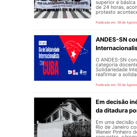
superior e básica
de 24 horas, aco
protesto aconteceu
Publicado em: 06 de Agost
ANDES-SN conv
Internacional
O ANDES-SN concl
categoria docente
Solidariedade Int
reafirmar a solida
Publicado em: 05 de Agost
Em decisão iné
da ditadura p
Em uma decisão co
Rio de Janeiro c
Waneir Pinheiro 
sequestro, cárcere