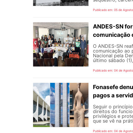
Publicado em: 05 de Agost
ANDES-SN fort
comunicação c
O ANDES-SN reafi
comunicação ao p
Nacional pela De
último sábado (1),
Publicado em: 04 de Agost
Fonasefe denu
pagos a servi
Seguir o princípi
direitos do funci
privilégios e pro
que se vê na prát
Publicado em: 04 de Agost