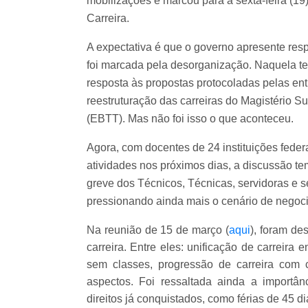
mobilizações e marcou para a sexta-feira (19
Carreira.
A expectativa é que o governo apresente resp
foi marcada pela
desorganização. Naquela ter
resposta às propostas protocoladas pelas en
reestruturação das carreiras do Magistério S
(EBTT). Mas não foi isso o que aconteceu.
Agora, com docentes de 24 instituições feder
atividades nos próximos dias, a discussão t
greve dos Técnicos, Técnicas, servidoras e se
pressionando ainda mais o cenário de negoc
Na reunião de 15 de março (
aqui
), foram de
carreira. Entre eles: unificação de carreira
sem classes, progressão de carreira com 
aspectos. Foi ressaltada ainda a import
direitos já conquistados, como férias de 45 d