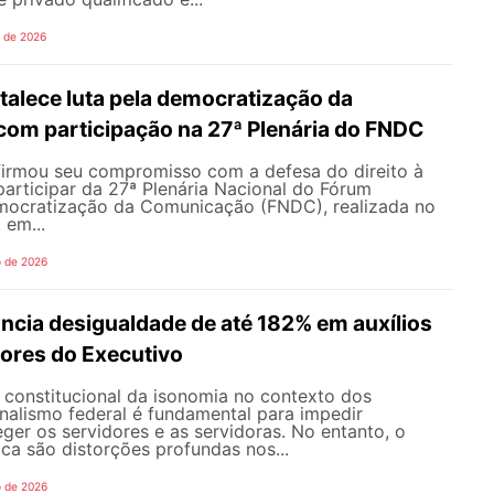
o de 2026
alece luta pela democratização da
om participação na 27ª Plenária do FNDC
rmou seu compromisso com a defesa do direito à
articipar da 27ª Plenária Nacional do Fórum
mocratização da Comunicação (FNDC), realizada no
 em...
o de 2026
ncia desigualdade de até 182% em auxílios
dores do Executivo
o constitucional da isonomia no contexto dos
onalismo federal é fundamental para impedir
teger os servidores e as servidoras. No entanto, o
ica são distorções profundas nos...
o de 2026