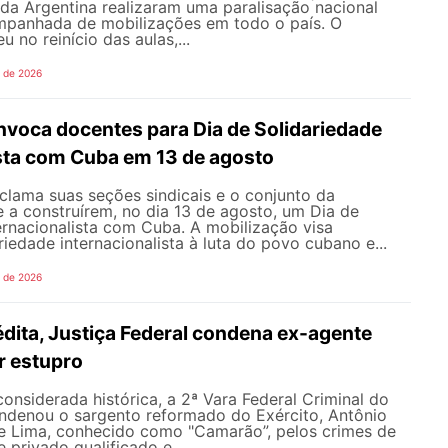
 da Argentina realizaram uma paralisação nacional
mpanhada de mobilizações em todo o país. O
 no reinício das aulas,...
o de 2026
oca docentes para Dia de Solidariedade
ista com Cuba em 13 de agosto
ama suas seções sindicais e o conjunto da
 a construírem, no dia 13 de agosto, um Dia de
ernacionalista com Cuba. A mobilização visa
riedade internacionalista à luta do povo cubano e...
o de 2026
dita, Justiça Federal condena ex-agente
or estupro
nsiderada histórica, a 2ª Vara Federal Criminal do
ondenou o sargento reformado do Exército, Antônio
de Lima, conhecido como "Camarão”, pelos crimes de
 privado qualificado e...