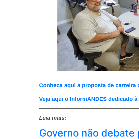
Conheça aqui a proposta de carreir
Veja aqui o InformANDES dedicado à 
Leia mais:
Governo não debate p