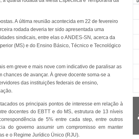
), a quarta rodada da Mesa Específica e Temporária da
ostas. A última reunião acontecida em 22 de fevereiro
ceira rodada deveria ter sido apresentada uma
tidades sindicais, entre elas o ANDES-SN, acerca da
uperior (MS) e do Ensino Básico, Técnico e Tecnológico
ais em greve e mais nove com indicativo de paralisar as
em chances de avançar. À greve docente soma-se a
rvidores das instituições federais de ensino,
iação.
stacados
os principais pontos de interesse em relação à
 entre docentes do EBTT e do MS, estrutura de 13 níveis
correspondência de 5% entre cada step, entre outros
ância do governo assumir um compromisso em manter
ias e o Regime Jurídico Único (RJU).