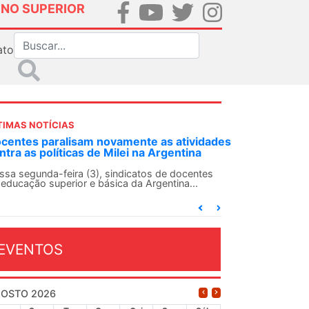
INO SUPERIOR
ato
TIMAS NOTÍCIAS
DES-SN convoca docentes para Dia de
lidariedade Internacionalista com Cuba em
 de agosto
ANDES-SN conclama suas seções sindicais e o
njunto da categoria docente a construírem, no
...
EVENTOS
OSTO 2026