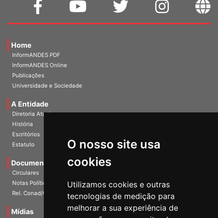
Home
InformANDES PDF
InformANDES Online
Publicações
Universidade e Sociedade
A Entidade
Diretoria Atual
História
Escritórios
O nosso site usa
Estatuto
cookies
Documentos
Circulares
Notas Políticas
Utilizamos cookies e outras
Rel. Conad/Congresso
tecnologias de medição para
melhorar a sua experiência de
Mídias