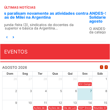
ÚLTIMAS NOTÍCIAS
ra
ANDES-SN convoca docentes para Dia de
Solidariedade Internacionalista com Cuba em 13 de
agosto
O ANDES-SN conclama suas seções sindicais e o conjunto
da categoria docente a construírem, no dia...
EVENTOS
AGOSTO 2026
Dom
Seg
Ter
Qua
Qui
Sex
Sáb
26
27
28
29
30
31
1
XIV Congresso Brasileiro 
2
3
4
5
6
7
8
9
10
11
12
13
14
15
Ações de solidariedade a Cuba no Rio Grande do Sul - 100 anos 
Ações de solidariedade a Cuba no Rio Grande do Su
Dia de Luta em Defesa de Cuba e da S
102º Encontro da Regional
Reunião GTPE