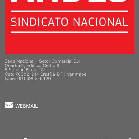
Sede Nacional - Setor Comercial Sul
Quadra 2, Edifício Cedro II
5 º andar, Bloco "C"
Cep: 70302-914 Brasília-DF |
Ver mapa
Fone: (61) 3962-8400
WEBMAIL