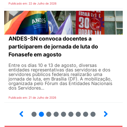
Publicado em: 22 de Julho de 2026
ANDES-SN convoca docentes a
participarem de jornada de luta do
Fonasefe em agosto
Entre os dias 10 e 13 de agosto, diversas
entidades representativas das servidoras e dos
servidores públicos federais realizarão uma
jornada de luta, em Brasília (DF). A mobilização,
organizada pelo Fórum das Entidades Nacionais
dos Servidores...
Publicado em: 21 de Julho de 2026
2
3
4
5
6
7
8
9