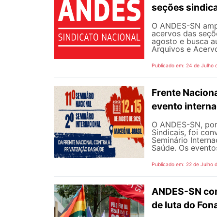
seções sindica
O ANDES-SN ampli
acervos das seçõe
agosto e busca a
Arquivos e Acervo
Publicado em: 24 de Julho 
Frente Naciona
evento intern
O ANDES-SN, por 
Sindicais, foi co
Seminário Interna
Saúde. Os eventos
Publicado em: 22 de Julho 
ANDES-SN conv
de luta do Fo