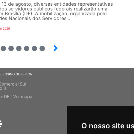
e 13 de agosto, diversas entidades representativas
dos servidores públicos federais realizarão uma
em Brasília (DF). A mobilização, organizada pelo
es Nacionais dos Servidores...
de 2026
4
5
6
7
8
9
E ENSINO SUPERIOR
Comercial Sul
o II
ia-DF |
Ver mapa
O nosso site u