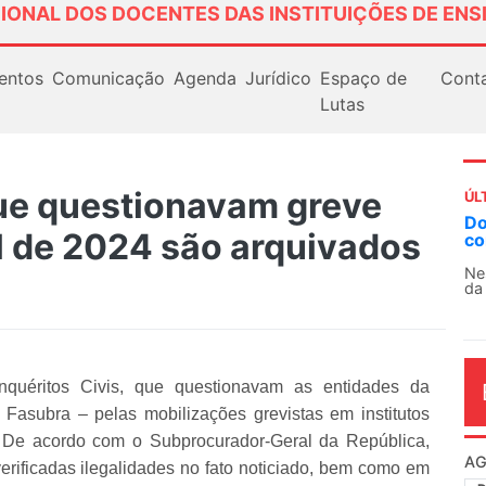
IONAL DOS DOCENTES DAS INSTITUIÇÕES DE ENS
entos
Comunicação
Agenda
Jurídico
Espaço de
Cont
Lutas
ue questionavam greve
ÚL
Docentes paralisam novamente as ativ
 de 2024 são arquivados
contra as políticas de Milei na Argentin
Nessa segunda-feira (3), sindicatos de doce
da educação superior e básica da Argentina...
Inquéritos Civis, que questionavam as entidades da
asubra – pelas mobilizações grevistas em institutos
s. De acordo com o Subprocurador-Geral da República,
AG
 verificadas ilegalidades no fato noticiado, bem como em