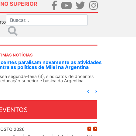
INO SUPERIOR
ato
TIMAS NOTÍCIAS
idades
ANDES-SN convoca docentes para Dia de
a
Solidariedade Internacionalista com Cuba em
13 de agosto
ntes
O ANDES-SN conclama suas seções sindicais e o
conjunto da categoria docente a construírem, no
dia...
EVENTOS
OSTO 2026