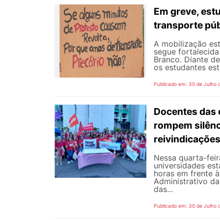
Em greve, est
transporte púb
A mobilização est
segue fortalecida
Branco. Diante d
os estudantes est
Publicado em: 30 de Julho 
Docentes das e
rompem silênc
reivindicaçõe
Nessa quarta-fei
universidades est
horas em frente 
Administrativo da
das...
Publicado em: 30 de Julho 