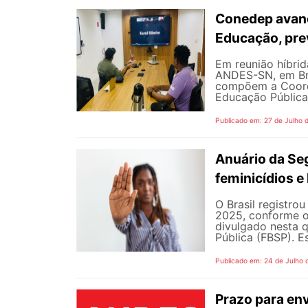
Conedep avanç
Educação, pre
Em reunião híbrida
ANDES-SN, em Bra
compõem a Coord
Educação Pública
Publicado em: 27 de Julho 
Anuário da Se
feminicídios e 
O Brasil registro
2025, conforme o 
divulgado nesta q
Pública (FBSP). E
Publicado em: 24 de Julho 
Prazo para en