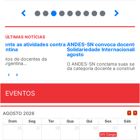
2
3
4
5
6
7
8
9
ÚLTIMAS NOTÍCIAS
ANDES-SN convoca docentes para Dia de
Solidariedade Internacionalista com Cuba em 13 de
agosto
O ANDES-SN conclama suas seções sindicais e o conjunto
da categoria docente a construírem, no dia...
EVENTOS
AGOSTO 2026
Dom
Seg
Ter
Qua
Qui
Sex
Sáb
26
27
28
29
30
31
1
XIV Congresso Brasileiro 