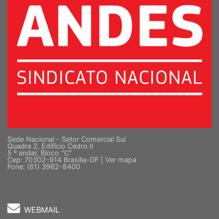
Sede Nacional - Setor Comercial Sul
Quadra 2, Edifício Cedro II
5 º andar, Bloco "C"
Cep: 70302-914 Brasília-DF |
Ver mapa
Fone: (61) 3962-8400
WEBMAIL