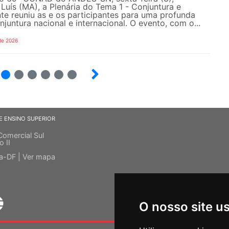
Luís (MA), a Plenária do Tema 1 - Conjuntura e
e reuniu as e os participantes para uma profunda
njuntura nacional e internacional. O evento, com o...
de 2026
4
5
6
7
8
9
E ENSINO SUPERIOR
Comercial Sul
o II
ia-DF |
Ver mapa
O nosso site u