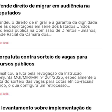
nde direito de migrar em audiência na
eputados
deu o direito de migrar e a garantia da dignidade
te às deportações em série dos Estados Unidos
udiência pública na Comissão de Direitos Humanos,
ade Racial da Câmara dos...
de 2026
rça luta contra sorteio de vagas para
ursos públicos
sificou a luta pela revogação da Instrução
onjunta MGI/MIR/MPI nº 261/2025, especialmente o
ata do sorteio das vagas para cotas étnico-raciais
co, o que configura um retrocesso...
de 2026
 levantamento sobre implementação de