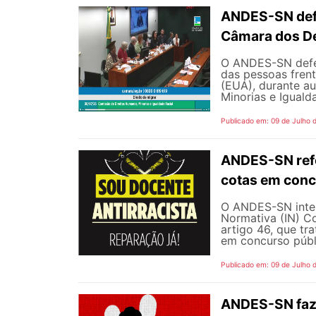
ANDES-SN defe
Câmara dos D
O ANDES-SN defen
das pessoas fren
(EUA), durante a
Minorias e Iguald
Publicado em: 09 de Julho 
ANDES-SN refo
cotas em conc
O ANDES-SN inten
Normativa (IN) C
artigo 46, que tr
em concurso públi
Publicado em: 09 de Julho 
ANDES-SN faz