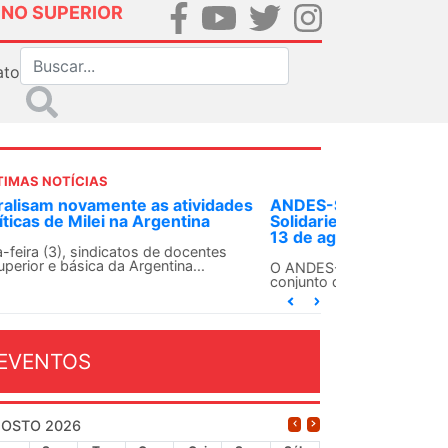
INO SUPERIOR
ato
TIMAS NOTÍCIAS
DES-SN convoca docentes para Dia de
lidariedade Internacionalista com Cuba em
 de agosto
ANDES-SN conclama suas seções sindicais e o
njunto da categoria docente a construírem, no
...
EVENTOS