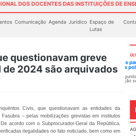
IONAL DOS DOCENTES DAS INSTITUIÇÕES DE ENS
entos
Comunicação
Agenda
Jurídico
Espaço de
Cont
Lutas
ue questionavam greve
ÚL
AN
 de 2024 são arquivados
So
13
O 
co
dia
Inquéritos Civis, que questionavam as entidades da
asubra – pelas mobilizações grevistas em institutos
s. De acordo com o Subprocurador-Geral da República,
 verificadas ilegalidades no fato noticiado, bem como em