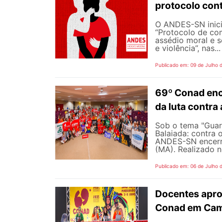
protocolo cont
O ANDES-SN inic
“Protocolo de co
assédio moral e s
e violência”, nas...
Publicado em: 09 de Julho 
69º Conad enc
da luta contra
Sob o tema "Guarn
Balaiada: contra 
ANDES-SN encerro
(MA). Realizado n
Publicado em: 06 de Julho 
Docentes apro
Conad em Cam