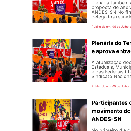
Plenária também 
proposta de alte
ANDES-SN No fina
delegados reunido
Publicado em: 06 de Julho 
Plenária do Te
e aprova entr
A atualização dos
Estaduais, Municip
e das Federais (I
Sindicato Naciona
Publicado em: 05 de Julho 
Participantes 
movimento doc
ANDES-SN
No primeiro dia 