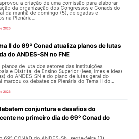
aprovou a criação de uma comissão para elaborar
ração da organização dos Congressos e Conads do
l da manhã de domingo (5), delegadas e
s na Plenária...
de 2026
ma II do 69º Conad atualiza planos de lutas
ada do ANDES-SN no FNE
 planos de luta dos setores das Instituições
ais e Distrital de Ensino Superior (Iees, Imes e Ides)
fes) do ANDES-SN e do plano de lutas geral do
l marcou os debates da Plenária do Tema II do...
de 2026
debatem conjuntura e desafios do
ente no primeiro dia do 69º Conad do
do 69º CONAD do ANDES-SN, sexta-feira (3),